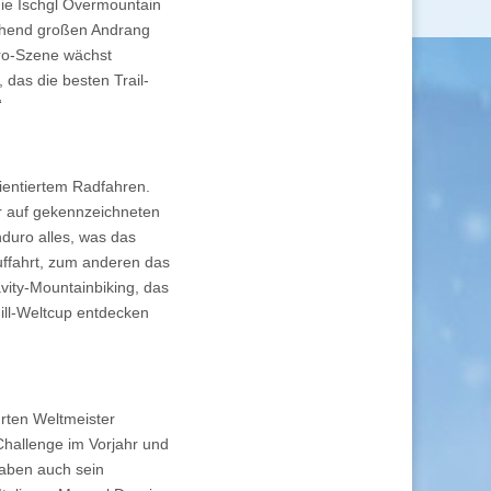
die Ischgl Overmountain
rechend großen Andrang
uro-Szene wächst
das die besten Trail-
“
rientiertem Radfahren.
r auf gekennzeichneten
duro alles, was das
ffahrt, zum anderen das
vity-Mountainbiking, das
ill-Weltcup entdecken
rten Weltmeister
hallenge im Vorjahr und
haben auch sein