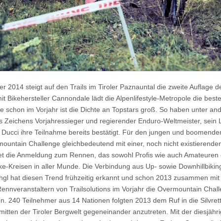
r 2014 steigt auf den Trails im Tiroler Paznauntal die zweite Auflage 
 Bikehersteller Cannondale lädt die Alpenlifestyle-Metropole die bes
schon im Vorjahr ist die Dichte an Topstars groß. So haben unter a
s Zeichens Vorjahressieger und regierender Enduro-Weltmeister, sei
l Ducci ihre Teilnahme bereits bestätigt. Für den jungen und boomend
rmountain Challenge gleichbedeutend mit einer, noch nicht existierende
et die Anmeldung zum Rennen, das sowohl Profis wie auch Amateuren o
ke-Kreisen in aller Munde. Die Verbindung aus Up- sowie Downhillbiking 
chgl hat diesen Trend frühzeitig erkannt und schon 2013 zusammen mit 
nnveranstaltern von Trailsolutions im Vorjahr die Overmountain Chal
. 240 Teilnehmer aus 14 Nationen folgten 2013 dem Ruf in die Silvret
nmitten der Tiroler Bergwelt gegeneinander anzutreten. Mit der diesjähr