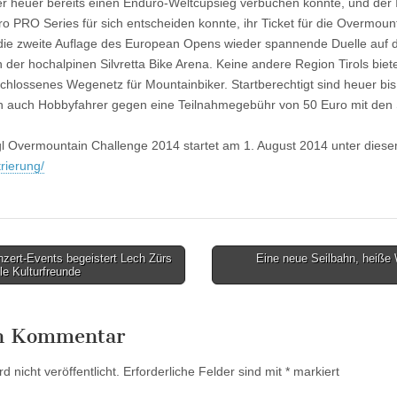
 heuer bereits einen Enduro-Weltcupsieg verbuchen konnte, und der I
o PRO Series für sich entscheiden konnte, ihr Ticket für die Overmou
t die zweite Auflage des European Opens wieder spannende Duelle auf
 der hochalpinen Silvretta Bike Arena. Keine andere Region Tirols biet
chlossenes Wegenetz für Mountainbiker. Startberechtigt sind heuer bis
ch auch Hobbyfahrer gegen eine Teilnahmegebühr von 50 Euro mit den
l Overmountain Challenge 2014 startet am 1. August 2014 unter diese
rierung/
zert-Events begeistert Lech Zürs
Eine neue Seilbahn, heiße
le Kulturfreunde
en Kommentar
 nicht veröffentlicht.
Erforderliche Felder sind mit
*
markiert