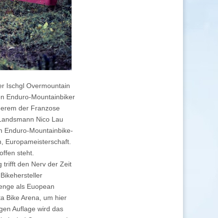
der Ischgl Overmountain
ten Enduro-Mountainbiker
nderem der Franzose
n Landsmann Nico Lau
en Enduro-Mountainbike-
n, Europameisterschaft.
ffen steht.
trifft den Nerv der Zeit
Bikehersteller
lenge als Euopean
ta Bike Arena, um hier
igen Auflage wird das