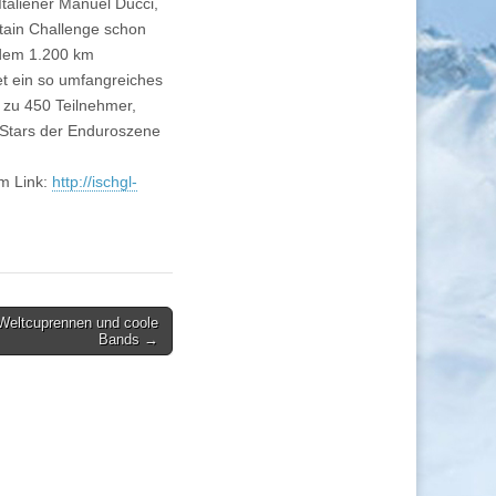
taliener Manuel Ducci,
ntain Challenge schon
 dem 1.200 km
et ein so umfangreiches
 zu 450 Teilnehmer,
 Stars der Enduroszene
m Link:
http://ischgl-
 Weltcuprennen und coole
Bands →