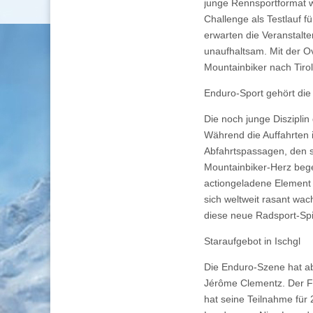
junge Rennsportformat w
Challenge als Testlauf f
erwarten die Veranstalte
unaufhaltsam. Mit der Ov
Mountainbiker nach Tirol
Enduro-Sport gehört die
Die noch junge Disziplin
Während die Auffahrten 
Abfahrtspassagen, den 
Mountainbiker-Herz bege
actiongeladene Element e
sich weltweit rasant wa
diese neue Radsport-Spie
Staraufgebot in Ischgl
Die Enduro-Szene hat ab
Jérôme Clementz. Der Fr
hat seine Teilnahme für 