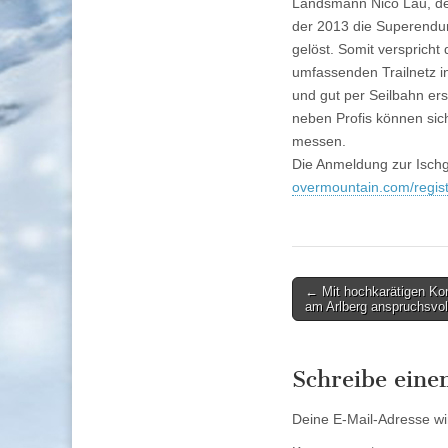
Landsmann Nico Lau, der
der 2013 die Superendur
gelöst. Somit versprich
umfassenden Trailnetz in
und gut per Seilbahn ers
neben Profis können si
messen.
Die Anmeldung zur Ischg
overmountain.com/regist
Post
← Mit hochkarätigen Kon
am Arlberg anspruchsvol
navigation
Schreibe ein
Deine E-Mail-Adresse wird