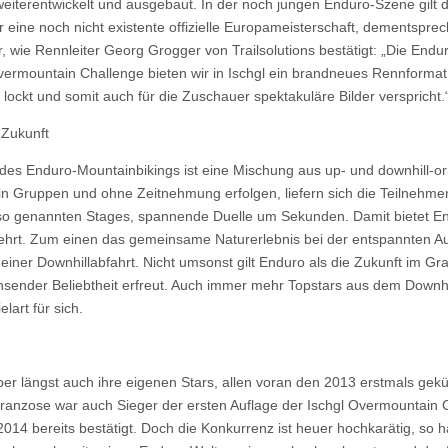
eiterentwickelt und ausgebaut. In der noch jungen Enduro-Szene gilt 
ür eine noch nicht existente offizielle Europameisterschaft, dementsp
r, wie Rennleiter Georg Grogger von Trailsolutions bestätigt: „Die End
ermountain Challenge bieten wir in Ischgl ein brandneues Rennformat, 
 lockt und somit auch für die Zuschauer spektakuläre Bilder verspricht.
 Zukunft
 des Enduro-Mountainbikings ist eine Mischung aus up- und downhill-o
in Gruppen und ohne Zeitnehmung erfolgen, liefern sich die Teilnehme
so genannten Stages, spannende Duelle um Sekunden. Damit bietet En
hrt. Zum einen das gemeinsame Naturerlebnis bei der entspannten Au
iner Downhillabfahrt. Nicht umsonst gilt Enduro als die Zukunft im Gra
chsender Beliebtheit erfreut. Auch immer mehr Topstars aus dem Downh
lart für sich.
er längst auch ihre eigenen Stars, allen voran den 2013 erstmals gekü
anzose war auch Sieger der ersten Auflage der Ischgl Overmountain C
2014 bereits bestätigt. Doch die Konkurrenz ist heuer hochkarätig, so 