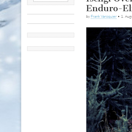
nach:
Enduro-Eli
by
Frank Varoquier
•
1. Au