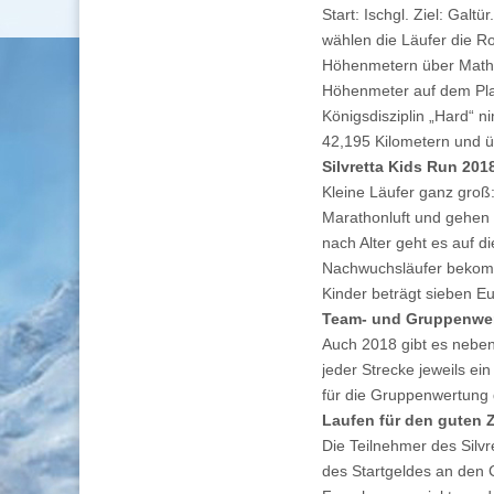
Start: Ischgl. Ziel: Gal
wählen die Läufer die Ro
Höhenmetern über Mathon
Höhenmeter auf dem Plan
Königsdisziplin „Hard“ n
42,195 Kilometern und ü
Silvretta Kids Run 201
Kleine Läufer ganz groß:
Marathonluft und gehen 
nach Alter geht es auf d
Nachwuchsläufer bekomm
Kinder beträgt sieben Eu
Team- und Gruppenwe
Auch 2018 gibt es neben
jeder Strecke jeweils ei
für die Gruppenwertung 
Laufen für den guten 
Die Teilnehmer des Silv
des Startgeldes an den C