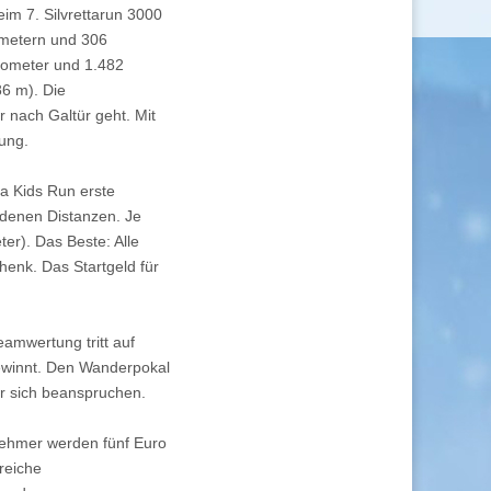
eim 7. Silvrettarun 3000
lometern und 306
lometer und 1.482
6 m). Die
r nach Galtür geht. Mit
ung.
ta Kids Run erste
edenen Distanzen. Je
ter). Das Beste: Alle
enk. Das Startgeld für
amwertung tritt auf
 gewinnt. Den Wanderpokal
ür sich beanspruchen.
lnehmer werden fünf Euro
reiche