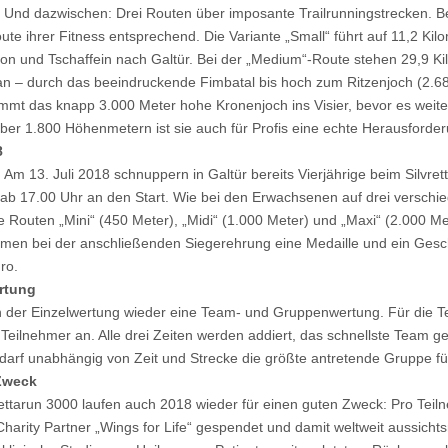
tür. Und dazwischen: Drei Routen über imposante Trailrunningstrecken. B
ute ihrer Fitness entsprechend. Die Variante „Small“ führt auf 11,2 Ki
 und Tschaffein nach Galtür. Bei der „Medium“-Route stehen 29,9 Ki
 – durch das beeindruckende Fimbatal bis hoch zum Ritzenjoch (2.68
immt das knapp 3.000 Meter hohe Kronenjoch ins Visier, bevor es weite
ber 1.800 Höhenmetern ist sie auch für Profis eine echte Herausforder
8
 Am 13. Juli 2018 schnuppern in Galtür bereits Vierjährige beim Silvret
ab 17.00 Uhr an den Start. Wie bei den Erwachsenen auf drei verschi
ie Routen „Mini“ (450 Meter), „Midi“ (1.000 Meter) und „Maxi“ (2.000 Me
en bei der anschließenden Siegerehrung eine Medaille und ein Gesch
ro.
rtung
 der Einzelwertung wieder eine Team- und Gruppenwertung. Für die Te
n Teilnehmer an. Alle drei Zeiten werden addiert, das schnellste Team
darf unabhängig von Zeit und Strecke die größte antretende Gruppe f
Zweck
rettarun 3000 laufen auch 2018 wieder für einen guten Zweck: Pro Tei
harity Partner „Wings for Life“ gespendet und damit weltweit aussichts