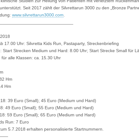
klinische Studien zur Heilung von Patienten mit verletztem Rückenmar
terstützt. Seit 2017 zählt der Silvrettarun 3000 zu den „Bronze Partne
ldung:
www.silvrettarun3000.com
.
______________________________
i 2018
ab 17.00 Uhr: Silvretta Kids Run, Pastaparty, Streckenbriefing
: Start Strecken Medium und Hard: 8.00 Uhr; Start Strecke Small für L
für alle Klassen: ca. 15.30 Uhr
Hm
482 Hm
814 Hm
18: 39 Euro (Small); 45 Euro (Medium und Hard)
8: 49 Euro (Small); 55 Euro (Medium und Hard)
18: 59 Euro (Small); 65 Euro (Medium und Hard)
ids Run: 7 Euro
zum 5.7.2018 erhalten personalisierte Startnummern.
——