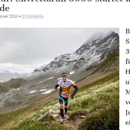
nde
bruar 2018
•
0 Comments
B
S
3
f
H
u
M
v
J
e