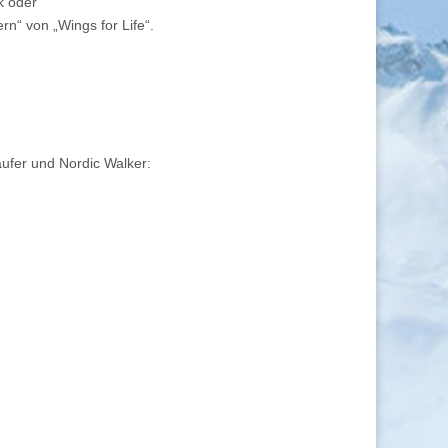
k oder
rn“ von „Wings for Life“.
äufer und Nordic Walker: