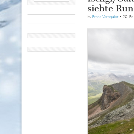
nach:
siebte Ru
by
Frank Varoquier
•
20. Fe