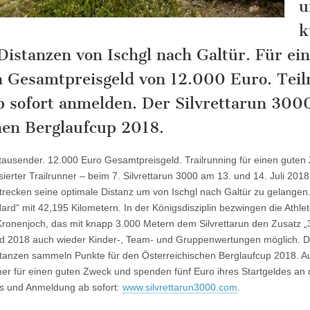
u
k
Distanzen von Ischgl nach Galtür. Für ei
 Gesamtpreisgeld von 12.000 Euro. Tei
b sofort anmelden. Der Silvrettarun 300
hen Berglaufcup 2018.
tausender. 12.000 Euro Gesamtpreisgeld. Trailrunning für einen guten
erter Trailrunner – beim 7. Silvrettarun 3000 am 13. und 14. Juli 2018 
trecken seine optimale Distanz um von Ischgl nach Galtür zu gelangen. 
rd“ mit 42,195 Kilometern. In der Königsdisziplin bezwingen die Athle
onenjoch, das mit knapp 3.000 Metern dem Silvrettarun den Zusatz „3
d 2018 auch wieder Kinder-, Team- und Gruppenwertungen möglich. Di
stanzen sammeln Punkte für den Österreichischen Berglaufcup 2018. Au
mer für einen guten Zweck und spenden fünf Euro ihres Startgeldes an 
nfos und Anmeldung ab sofort:
www.silvrettarun3000.com
.