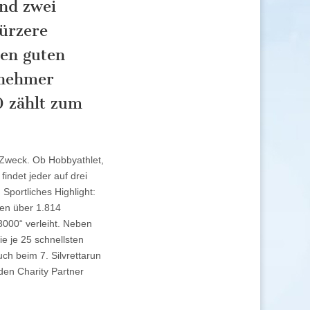
nd zwei
ürzere
nen guten
lnehmer
0 zählt zum
 Zweck. Ob Hobbyathlet,
findet jeder auf drei
Sportliches Highlight:
ten über 1.814
000“ verleiht. Neben
e je 25 schnellsten
ch beim 7. Silvrettarun
den Charity Partner