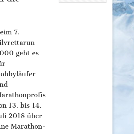
eim 7.
ilvrettarun
000 geht es
ür
obbyläufer
nd
arathonprofis
on 13. bis 14.
uli 2018 über
ine Marathon-