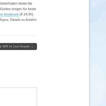
etterhallen bietet die
 Guides sorgen für beste
ion Innsbruck
(€ 24,90)
opos, Details zu Anfahrt
ke WM im Live-Stream →