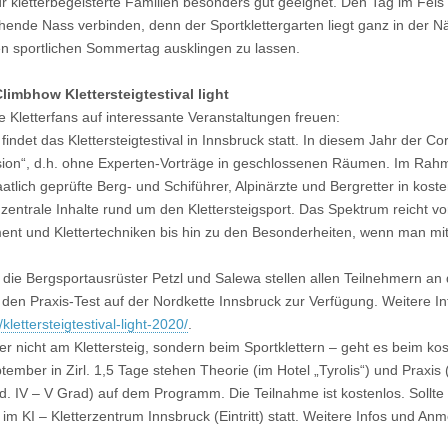
 für kletterbegeisterte Familien besonders gut geeignet. Den Tag im Fel
chende Nass verbinden, denn der Sportklettergarten liegt ganz in der 
nen sportlichen Sommertag ausklingen zu lassen.
imbhow Klettersteigtestival light
le Kletterfans auf interessante Veranstaltungen freuen:
indet das Klettersteigtestival in Innsbruck statt. In diesem Jahr der Co
rsion“, d.h. ohne Experten-Vorträge in geschlossenen Räumen. Im Rahm
atlich geprüfte Berg- und Schiführer, Alpinärzte und Bergretter in ko
zentrale Inhalte rund um den Klettersteigsport. Das Spektrum reicht vo
ent und Klettertechniken bis hin zu den Besonderheiten, wenn man mit 
 die Bergsportausrüster Petzl und Salewa stellen allen Teilnehmern an
r den Praxis-Test auf der Nordkette Innsbruck zur Verfügung. Weitere 
lettersteigtestival-light-2020/
.
r nicht am Klettersteig, sondern beim Sportklettern – geht es beim ko
ember in Zirl. 1,5 Tage stehen Theorie (im Hotel „Tyrolis“) und Praxi
nd. IV – V Grad) auf dem Programm. Die Teilnahme ist kostenlos. Sollte
il im KI – Kletterzentrum Innsbruck (Eintritt) statt. Weitere Infos und An