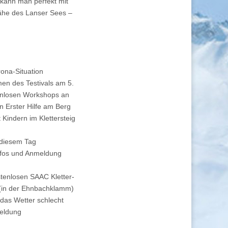
s kann man perfekt mit
Nähe des Lanser Sees –
rona-Situation
en des Testivals am 5.
stenlosen Workshops an
n Erster Hilfe am Berg
Kindern im Klettersteig
 diesem Tag
Infos und Anmeldung
stenlosen SAAC Kletter-
s (in der Ehnbachklamm)
 das Wetter schlecht
meldung