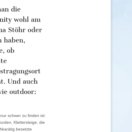
man die
nity wohl am
na Stöhr oder
n haben,
e, ob
ste
ustragungsort
at. Und auch
ie outdoor:
nur schwer zu finden ist:
rden, Klettersteige, die
hkarätig besetzte