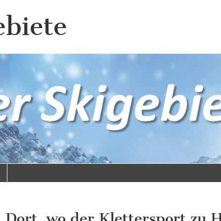
ebiete
 Dort, wo der Klettersport zu H