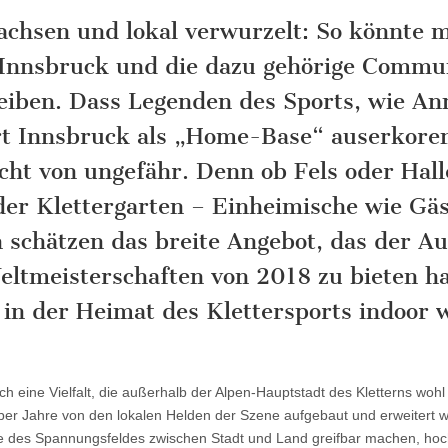
achsen und lokal verwurzelt: So könnte 
 Innsbruck und die dazu gehörige Commu
eiben. Dass Legenden des Sports, wie An
t Innsbruck als „Home-Base“ auserkore
cht von ungefähr. Denn ob Fels oder Hall
oder Klettergarten – Einheimische wie Gä
 schätzen das breite Angebot, das der A
eltmeisterschaften von 2018 zu bieten h
 in der Heimat des Klettersports indoor w
h eine Vielfalt, die außerhalb der Alpen-Hauptstadt des Kletterns wohl 
über Jahre von den lokalen Helden der Szene aufgebaut und erweitert wu
se des Spannungsfeldes zwischen Stadt und Land greifbar machen, hoc