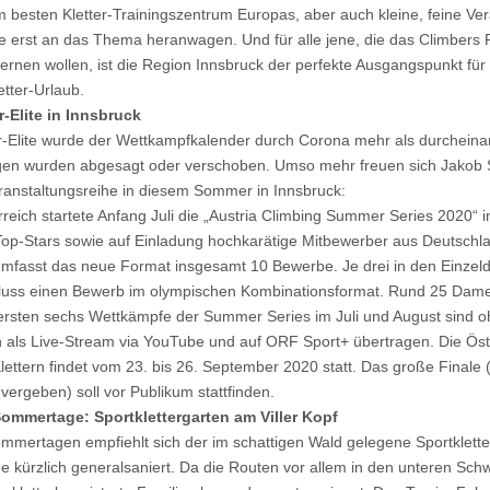
m besten Kletter-Trainingszentrum Europas, aber auch kleine, feine Ver
e erst an das Thema heranwagen. Und für alle jene, die das Climbers Pa
ernen wollen, ist die Region Innsbruck der perfekte Ausgangspunkt für
tter-Urlaub.
r-Elite in Innsbruck
er-Elite wurde der Wettkampfkalender durch Corona mehr als durcheina
ngen wurden abgesagt oder verschoben. Umso mehr freuen sich Jakob 
anstaltungsreihe in diesem Sommer in Innsbruck:
reich startete Anfang Juli die „Austria Climbing Summer Series 2020“ i
n Top-Stars sowie auf Einladung hochkarätige Mitbewerber aus Deutschl
umfasst das neue Format insgesamt 10 Bewerbe. Je drei in den Einzeldi
uss einen Bewerb im olympischen Kombinationsformat. Rund 25 Dame
 ersten sechs Wettkämpfe der Summer Series im Juli und August sind 
als Live-Stream via YouTube und auf ORF Sport+ übertragen. Die Öst
lettern findet vom 23. bis 26. September 2020 statt. Das große Finale 
l vergeben) soll vor Publikum stattfinden.
ommertage: Sportklettergarten am Viller Kopf
mertagen empfiehlt sich der im schattigen Wald gelegene Sportkletter
 kürzlich generalsaniert. Da die Routen vor allem in den unteren Schw