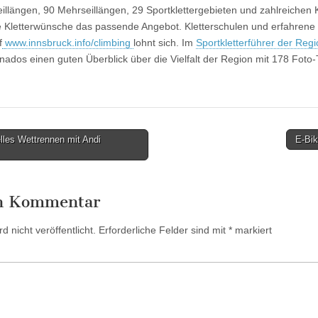
eillängen, 90 Mehrseillängen, 29 Sportklettergebieten und zahlreichen Kl
le Kletterwünsche das passende Angebot. Kletterschulen und erfahrene
f
www.innsbruck.info/climbing
lohnt sich. Im
Sportkletterführer der Reg
ados einen guten Überblick über die Vielfalt der Region mit 178 Foto-T
elles Wettrennen mit Andi
E-Bi
en Kommentar
 nicht veröffentlicht.
Erforderliche Felder sind mit
*
markiert