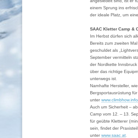
angesiedelt sind, ist er
einem Sprung ins erfris
der ideale Platz, um ei
SAAC Kletter Camp & Cl
Im Herbst dürfen sich al
Bereits zum zweiten Mal f
geschuldet als „Lightve
September vermitteln sta
der Nordkette Innsbruck 
über das richtige Equipm
unterwegs ist.
Namhafte Hersteller, wie
Bergsportausrüstung fü
unter
www.climbhow.info/k
Auch um Sicherheit – abe
Camp vom 12. – 13. Sept
für geübte Kletterer (mi
sein, findet der Praxiste
unter
www.saac.at
.