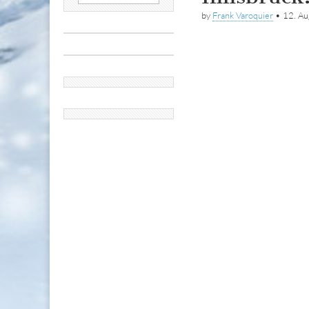
nach:
by
Frank Varoquier
•
12. A