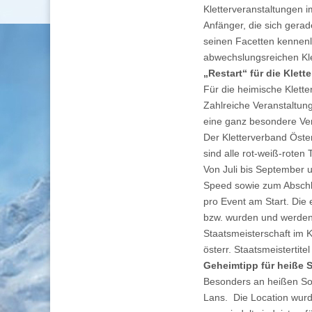
Kletterveranstaltungen i
Anfänger, die sich gerad
seinen Facetten kennenl
abwechslungsreichen Kle
„Restart“ für die Klette
Für die heimische Klett
Zahlreiche Veranstaltu
eine ganz besondere Ver
Der Kletterverband Öster
sind alle rot-weiß-rote
Von Juli bis September 
Speed sowie zum Abschl
pro Event am Start. Die
bzw. wurden und werden 
Staatsmeisterschaft im K
österr. Staatsmeistertite
Geheimtipp für heiße S
Besonders an heißen Som
Lans. Die Location wurde