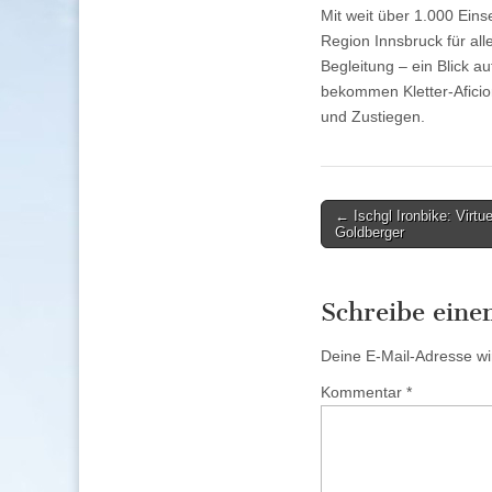
Mit weit über 1.000 Eins
Region Innsbruck für al
Begleitung – ein Blick au
bekommen Kletter-Aficion
und Zustiegen.
Post
← Ischgl Ironbike: Virtu
Goldberger
navigation
Schreibe ein
Deine E-Mail-Adresse wird
Kommentar
*