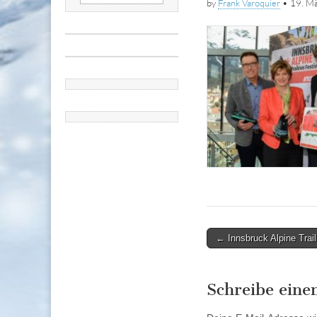
by
Frank Varoquier
•
19. M
nach:
Post
← Innsbruck Alpine Trail
navigation
Schreibe ein