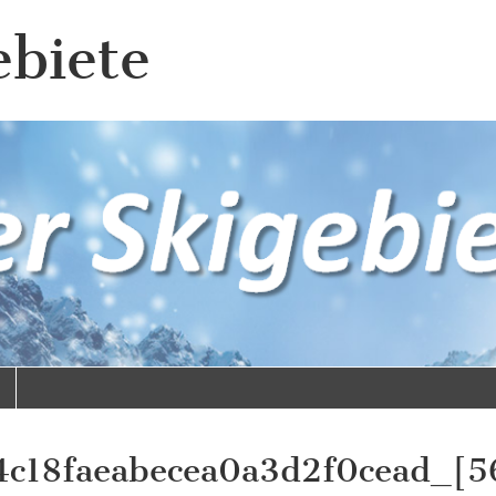
ebiete
c18faeabecea0a3d2f0cead_[