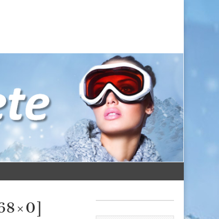
568×0]