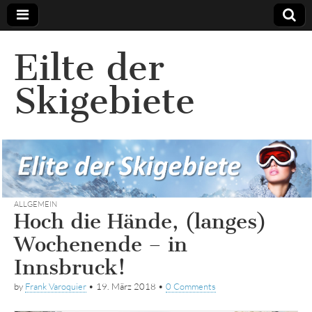
Eilte der
Skigebiete
ALLGEMEIN
Hoch die Hände, (langes)
Wochenende – in
Innsbruck!
by
Frank Varoquier
•
19. März 2018
•
0 Comments