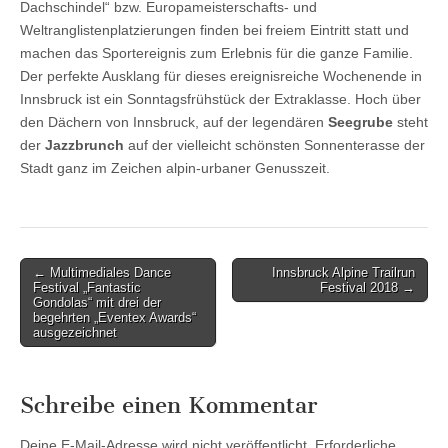
Dachschindel“ bzw. Europameisterschafts- und
Weltranglistenplatzierungen finden bei freiem Eintritt statt und
machen das Sportereignis zum Erlebnis für die ganze Familie.
Der perfekte Ausklang für dieses ereignisreiche Wochenende in
Innsbruck ist ein Sonntagsfrühstück der Extraklasse. Hoch über
den Dächern von Innsbruck, auf der legendären
Seegrube
steht
der
Jazzbrunch
auf der vielleicht schönsten Sonnenterasse der
Stadt ganz im Zeichen alpin-urbaner Genusszeit.
Post
← Multimediales Dance
Innsbruck Alpine Trailrun
Festival „Fantastic
Festival 2018 →
navigation
Gondolas“ mit drei der
begehrten „Eventex Awards“
ausgezeichnet
Schreibe einen Kommentar
Deine E-Mail-Adresse wird nicht veröffentlicht.
Erforderliche