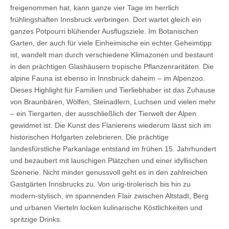
freigenommen hat, kann ganze vier Tage im herrlich
frühlingshaften Innsbruck verbringen. Dort wartet gleich ein
ganzes Potpourri blühender Ausflugsziele. Im Botanischen
Garten, der auch für viele Einheimische ein echter Geheimtipp
ist, wandelt man durch verschiedene Klimazonen und bestaunt
in den prächtigen Glashäusern tropische Pflanzenraritäten. Die
alpine Fauna ist ebenso in Innsbruck daheim – im Alpenzoo.
Dieses Highlight für Familien und Tierliebhaber ist das Zuhause
von Braunbären, Wölfen, Steinadlern, Luchsen und vielen mehr
– ein Tiergarten, der ausschließlich der Tierwelt der Alpen
gewidmet ist. Die Kunst des Flanierens wiederum lässt sich im
historischen Hofgarten zelebrieren. Die prächtige
landesfürstliche Parkanlage entstand im frühen 15. Jahrhundert
und bezaubert mit lauschigen Plätzchen und einer idyllischen
Szenerie. Nicht minder genussvoll geht es in den zahlreichen
Gastgärten Innsbrucks zu. Von urig-tirolerisch bis hin zu
modern-stylisch, im spannenden Flair zwischen Altstadt, Berg
und urbanen Vierteln locken kulinarische Köstlichkeiten und
spritzige Drinks.