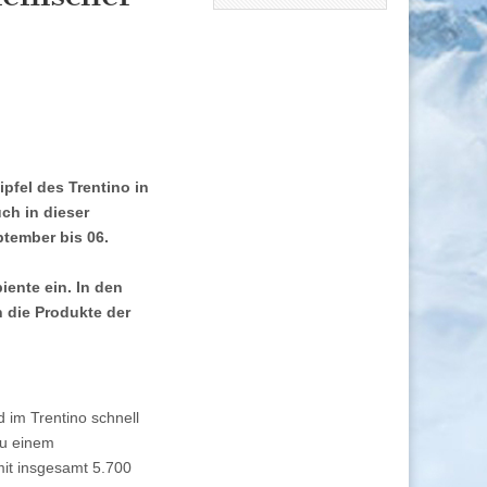
pfel des Trentino in
ch in dieser
ptember bis 06.
iente ein. In den
 die Produkte der
 im Trentino schnell
zu einem
mit insgesamt 5.700