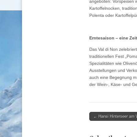
angeboten: Vorspeisen w
Kartoffelnocken, traditi
Polenta oder Kartoffelp
Erntesaison – eine Zei
Das Val di Non zelebrier
traditionellen Fest „Pom
Spezialitäten wie Olive
Ausstellungen und Verko
auch eine Begegnung mit
der Wein-, Käse- und Ge
Post
← Hansi Hinterseer am 
navigation