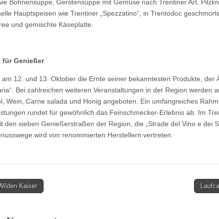
ie Bohnensuppe, Gerstensuppe mit Gemüse nach Trentiner Art, Pilzknö
onelle Hauptspeisen wie Trentiner „Spezzatino“, in Trentodoc geschmor
üree und gemischte Käseplatte.
t für Genießer
t am 12. und 13. Oktober die Ernte seiner bekanntesten Produkte, der 
aria“. Bei zahlreichen weiteren Veranstaltungen in der Region werden 
nöl, Wein, Carne salada und Honig angeboten. Ein umfangreiches Rah
stungen rundet für gewöhnlich das Feinschmecker-Erlebnis ab. Im Tren
 den sieben Genießerstraßen der Region, die „Strade del Vino e dei Sa
nusswege wird von renommierten Herstellern vertreten.
Wilden Kaiser
Laufc