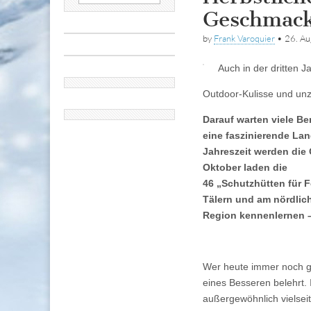
nach:
Geschmac
by
Frank Varoquier
•
26. A
Auch in der dritten Ja
Outdoor-Kulisse und unz
Darauf warten viele Be
eine faszinierende Lan
Jahreszeit werden die 
Oktober laden die
46
„Schutzhütten für 
Tälern und am nördlic
Region kennenlernen – 
Wer heute immer noch gla
eines Besseren belehrt.
außergewöhnlich vielsei