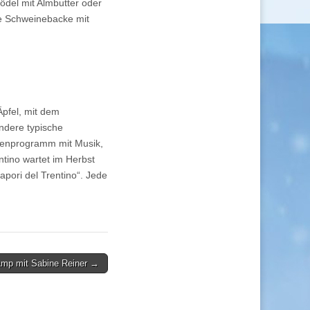
del mit Almbutter oder
te Schweinebacke mit
Äpfel, mit dem
andere typische
menprogramm mit Musik,
tino wartet im Herbst
pori del Trentino“. Jede
amp mit Sabine Reiner →