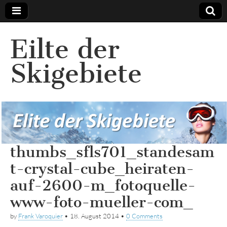
Eilte der
Skigebiete
thumbs_sfls701_standesam
t-crystal-cube_heiraten-
auf-2600-m_fotoquelle-
www-foto-mueller-com_
by
Frank Varoquier
•
18. August 2014
•
0 Comments