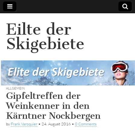
Eilte der
Skigebiete
ALLGEMEIN
Gipfeltreffen der
Weinkenner in den
Kärntner Nockbergen
by
Frank Varoquier
•
24. August 2016
•
0 Comments