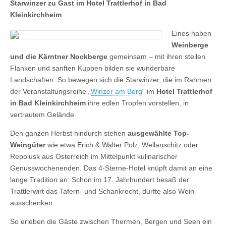
Starwinzer zu Gast im Hotel Trattlerhof in Bad
Kleinkirchheim
Eines haben
Weinberge
und die Kärntner Nockberge
gemeinsam – mit ihren steilen
Flanken und sanften Kuppen bilden sie wunderbare
Landschaften. So bewegen sich die Starwinzer, die im Rahmen
der Veranstaltungsreihe „
Winzer am Berg
“ im
Hotel Trattlerhof
in Bad Kleinkirchheim
ihre edlen Tropfen vorstellen, in
vertrautem Gelände.
Den ganzen Herbst hindurch stehen
ausgewählte Top-
Weingüter
wie etwa Erich & Walter Polz, Wellanschitz oder
Repolusk aus Österreich im Mittelpunkt kulinarischer
Genusswochenenden. Das 4-Sterne-Hotel knüpft damit an eine
lange Tradition an: Schon im 17. Jahrhundert besaß der
Trattlerwirt das Tafern- und Schankrecht, durfte also Wein
ausschenken.
So erleben die Gäste zwischen Thermen, Bergen und Seen ein