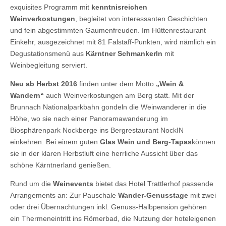
exquisites Programm mit
kenntnisreichen
Weinverkostungen
, begleitet von interessanten Geschichten
und fein abgestimmten Gaumenfreuden. Im Hüttenrestaurant
Einkehr, ausgezeichnet mit 81 Falstaff-Punkten, wird nämlich ein
Degustationsmenü aus
Kärntner Schmankerln
mit
Weinbegleitung serviert.
Neu ab Herbst 2016
finden unter dem Motto
„Wein &
Wandern“
auch Weinverkostungen am Berg statt. Mit der
Brunnach Nationalparkbahn gondeln die Weinwanderer in die
Höhe, wo sie nach einer Panoramawanderung im
Biosphärenpark Nockberge ins Bergrestaurant NockIN
einkehren. Bei einem guten
Glas Wein und Berg-Tapas
können
sie in der klaren Herbstluft eine herrliche Aussicht über das
schöne Kärntnerland genießen.
Rund um die
Weinevents
bietet das Hotel Trattlerhof passende
Arrangements an: Zur Pauschale
Wander-Genusstage
mit zwei
oder drei Übernachtungen inkl. Genuss-Halbpension gehören
ein Thermeneintritt ins Römerbad, die Nutzung der hoteleigenen