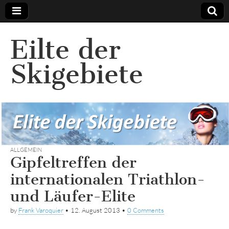
Eilte der
Skigebiete
ALLGEMEIN
Gipfeltreffen der
internationalen Triathlon-
und Läufer-Elite
by
Frank Varoquier
•
12. August 2013
•
0 Comments