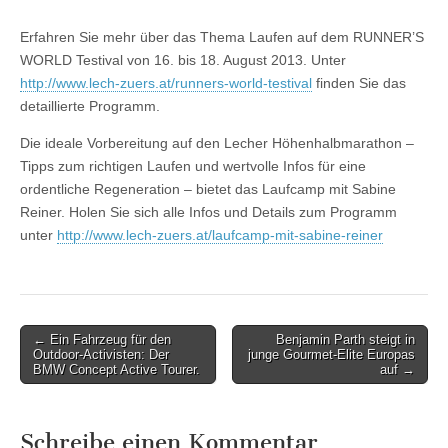
Erfahren Sie mehr über das Thema Laufen auf dem RUNNER’S
WORLD Testival von 16. bis 18. August 2013. Unter
http://www.lech-zuers.at/runners-world-testival
finden Sie das
detaillierte Programm.
Die ideale Vorbereitung auf den Lecher Höhenhalbmarathon –
Tipps zum richtigen Laufen und wertvolle Infos für eine
ordentliche Regeneration – bietet das Laufcamp mit Sabine
Reiner. Holen Sie sich alle Infos und Details zum Programm
unter
http://www.lech-zuers.at/laufcamp-mit-sabine-reiner
Post
← Ein Fahrzeug für den
Benjamin Parth steigt in
Outdoor-Activisten: Der
junge Gourmet-Elite Europas
navigation
BMW Concept Active Tourer.
auf →
Schreibe einen Kommentar