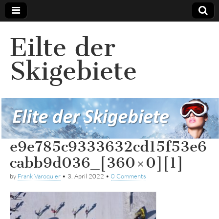
Eilte der
Skigebiete
e9e785c9333632cd15f53e6
cabb9d036_[360×0][1]
by
Frank Varoquier
•
3. April 2022
•
0 Comments