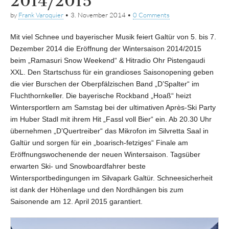
2014/2015
by
Frank Varoquier
•
3. November 2014
•
0 Comments
Mit viel Schnee und bayerischer Musik feiert Galtür von 5. bis 7.
Dezember 2014 die Eröffnung der Wintersaison 2014/2015
beim „Ramasuri Snow Weekend“ & Hitradio Ohr Pistengaudi
XXL. Den Startschuss für ein grandioses Saisonopening geben
die vier Burschen der Oberpfälzischen Band „D’Spalter“ im
Fluchthornkeller. Die bayerische Rockband „Hoaß“ heizt
Wintersportlern am Samstag bei der ultimativen Après-Ski Party
im Huber Stadl mit ihrem Hit „Fassl voll Bier“ ein. Ab 20.30 Uhr
übernehmen „D’Quertreiber“ das Mikrofon im Silvretta Saal in
Galtür und sorgen für ein „boarisch-fetziges“ Finale am
Eröffnungswochenende der neuen Wintersaison. Tagsüber
erwarten Ski- und Snowboardfahrer beste
Wintersportbedingungen im Silvapark Galtür. Schneesicherheit
ist dank der Höhenlage und den Nordhängen bis zum
Saisonende am 12. April 2015 garantiert.