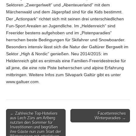
Sektoren „Zwergerlwelt“ und „Abenteuerland“ mit dem
Märchenwald und dem Jägerpfad sind für die Kids bestimmt.
Der „Actionpark“ richtet sich mit seinen drei unterschiedlichen
Fun-Sport Arealen an Jugendliche. Im „Heldenreich“ sind
Freerider bestens aufgehoben und im „Pistenparadies“
herrschen beste Bedingungen für Skifahrer und Snowboarder.
Besonders intensiv lässt sich die Natur der Galtürer Bergwelt im
Sektor „High & Nordic“ genießen. Neu 2014/2015: im
Heldenreich gibt es erstmals eine Familien-Freeridestrecke für
all jene, die eine rote Piste beherrschen und alpine Erfahrung
mitbringen. Weitere Infos zum Silvapark Galtür gibt es unter
www.galtuer.com.
Post
← Zahlreiche Top-Hoteliers
Facettenreiches
aus Lech Zürs am Arlberg
Winterparadies →
navigation
nutzten den Sommer für
Investitionen und begrüßen
ihre Gäste nun zum Start der