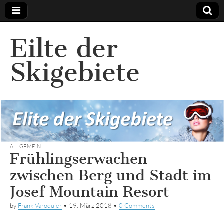
Eilte der
Skigebiete
ALLGEMEIN
Frühlingserwachen
zwischen Berg und Stadt im
Josef Mountain Resort
by
Frank Varoquier
•
19. März 2018
•
0 Comments