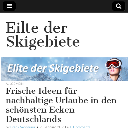
Eilte der
Skigebiete
ALLGEMEIN
Frische Ideen für
nachhaltige Urlaube in den
schönsten Ecken
Deutschlands
by
Frank Varoquier
•
2. Februar 2020
•
0 Comments