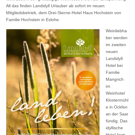
All das finden Landidyll Urlauber ab sofort im neuen
Mitgliedsbetrieb, dem Drei-Sterne-Hotel Haus Hochstein von
Familie Hochstein in Eslohe.
Weinliebha
ber werden
im zweiten
neuen
Landidyll
Hotel bei
Familie
Mangrich
im
Weinhotel
Klostermühl
e in Ockfen
an der Saar
fündig. Das
idyllische
Hotel liegt