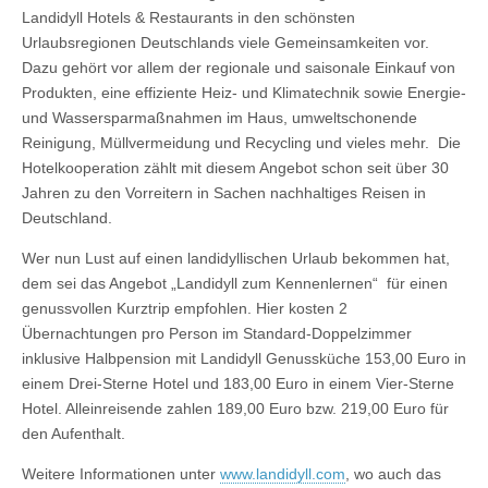
Landidyll Hotels & Restaurants in den schönsten
Urlaubsregionen Deutschlands viele Gemeinsamkeiten vor.
Dazu gehört vor allem der regionale und saisonale Einkauf von
Produkten, eine effiziente Heiz- und Klimatechnik sowie Energie-
und Wassersparmaßnahmen im Haus, umweltschonende
Reinigung, Müllvermeidung und Recycling und vieles mehr. Die
Hotelkooperation zählt mit diesem Angebot schon seit über 30
Jahren zu den Vorreitern in Sachen nachhaltiges Reisen in
Deutschland.
Wer nun Lust auf einen landidyllischen Urlaub bekommen hat,
dem sei das Angebot „Landidyll zum Kennenlernen“ für einen
genussvollen Kurztrip empfohlen. Hier kosten 2
Übernachtungen pro Person im Standard-Doppelzimmer
inklusive Halbpension mit Landidyll Genussküche 153,00 Euro in
einem Drei-Sterne Hotel und 183,00 Euro in einem Vier-Sterne
Hotel. Alleinreisende zahlen 189,00 Euro bzw. 219,00 Euro für
den Aufenthalt.
Weitere Informationen unter
www.landidyll.com
, wo auch das