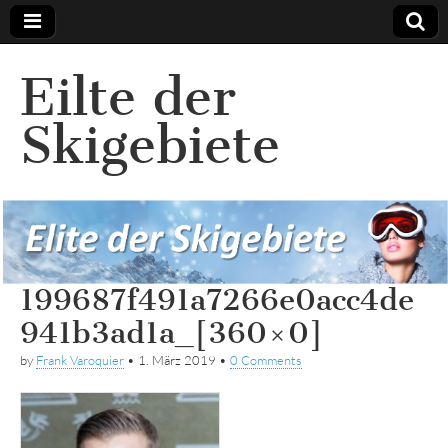
Eilte der
Skigebiete
199687f491a7266e0acc4de
941b3ad1a_[360×0]
by
Frank Varoquier
•
1. März 2019
•
0 Comments