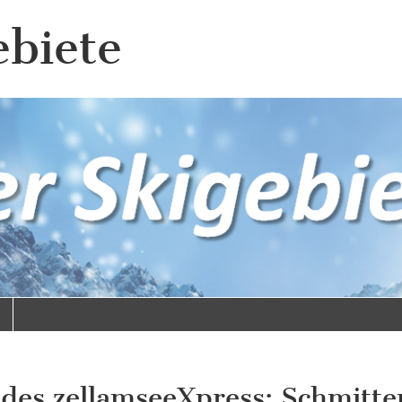
ebiete
des zellamseeXpress: Schmitten