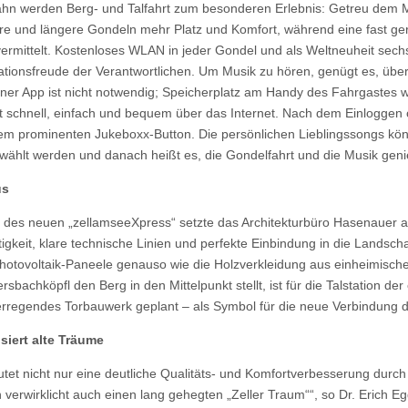
hn werden Berg- und Talfahrt zum besonderen Erlebnis: Getreu dem M
tere und längere Gondeln mehr Platz und Komfort, während eine fast ge
rmittelt. Kostenloses WLAN in jeder Gondel und als Weltneuheit sec
vationsfreude der Verantwortlichen. Um Musik zu hören, genügt es, üb
einer App ist nicht notwendig; Speicherplatz am Handy des Fahrgastes wi
rt schnell, einfach und bequem über das Internet. Nach dem Einloggen 
nem prominenten Jukeboxx-Button. Die persönlichen Lieblingssongs k
gewählt werden und danach heißt es, die Gondelfahrt und die Musik gen
us
 des neuen „zellamseeXpress“ setzte das Architekturbüro Hasenauer a
gkeit, klare technische Linien und perfekte Einbindung in die Landscha
 Photovoltaik-Paneele genauso wie die Holzverkleidung aus einheimisch
sbachköpfl den Berg in den Mittelpunkt stellt, ist für die Talstation der
rregendes Torbauwerk geplant – als Symbol für die neue Verbindung d
siert alte Träume
tet nicht nur eine deutliche Qualitäts- und Komfortverbesserung durch
verwirklicht auch einen lang gehegten „Zeller Traum““, so Dr. Erich Eg