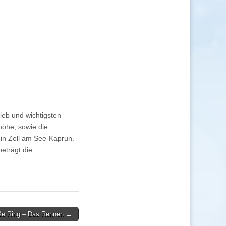
rieb und wichtigsten
höhe, sowie die
 in Zell am See-Kaprun.
eträgt die
iße Ring – Das Rennen →