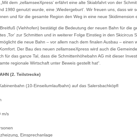
Mit dem ‚zellamseeXpress‘ erfährt eine alte Skiabfahrt von der Schmit
d 1980 genutzt wurde, eine ‚Wiedergeburt‘. Wir freuen uns, dass wir s
nnen und für die gesamte Region den Weg in eine neue Skidimension e
Breitfuß (Viehhofen) bestätigt die Bedeutung der neuen Bahn für die g
stes ‚Tor‘ zur Schmitten und in weiterer Folge Einstieg in den Skicircu
öglicht die neue Bahn – vor allem nach dem finalen Ausbau – einen 
nd Komfort. Der Bau des neuen zellamseeXpress wird auch die Gemeinde 
ch für das ganze Tal, dass die Schmittenhöhebahn AG mit dieser Investi
amte regionale Wirtschaft unter Beweis gestellt hat“.
N (2. Teilstrecke)
Kabinenbahn (10-Einseilumlaufbahn) auf das Salersbachköpfl
h
0 m/s
ersonen
tzheizung, Einsprechanlage