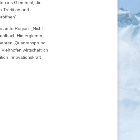
ten ins Glemmtal, die
o Tradition und
röffnen“.
esamte Region: „Nicht
s Saalbach Hinterglemm
wahren ‚Quantensprung‘
Viehhofen wirtschaftlich
tion Innovationskraft