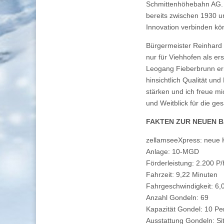
Schmittenhöhebahn AG. „
bereits zwischen 1930 un
Innovation verbinden kö
Bürgermeister Reinhard 
nur für Viehhofen als er
Leogang Fieberbrunn erm
hinsichtlich Qualität u
stärken und ich freue mi
und Weitblick für die ges
FAKTEN ZUR NEUEN BAH
zellamseeXpress: neue 
Anlage: 10-MGD
Förderleistung: 2.200 P/
Fahrzeit: 9,22 Minuten
Fahrgeschwindigkeit: 6,
Anzahl Gondeln: 69
Kapazität Gondel: 10 P
Ausstattung Gondeln: Si