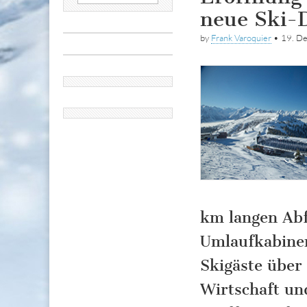
nach:
neue Ski-
by
Frank Varoquier
•
19. D
km langen Abf
Umlaufkabinen
Skigäste über
Wirtschaft un