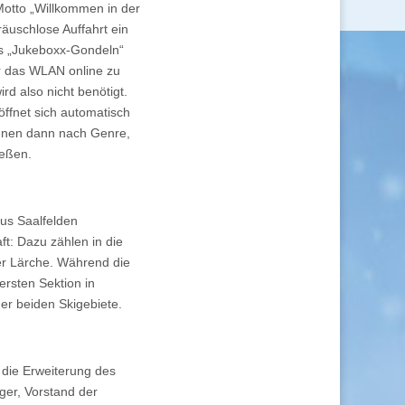
otto „Willkommen in der
räuschlose Auffahrt ein
hs „Jukeboxx-Gondeln“
er das WLAN online zu
rd also nicht benötigt.
öffnet sich automatisch
önnen dann nach Genre,
ießen.
us Saalfelden
ft: Dazu zählen in die
er Lärche. Während die
 ersten Sektion in
er beiden Skigebiete.
 die Erweiterung des
ger, Vorstand der