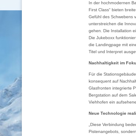
In der hochmodernen Ba
First Class“ bieten brei
Gefühl des Schwebens ve
unterstreichen die Inno
gehen. Die Installation 
Die Jukeboxx funktionie
die Landingpage mit ei
Titel und Interpret aus
Nachhaltigkeit im Fok
Für die Stationsgebäude
konsequent auf Nachhalti
Glasfronten integrierte
Bergstation auf dem Saler
Viehhofen ein aufsehene
Neue Technologie reali
„Diese Verbindung bedeu
Pistenangebots, sondern 