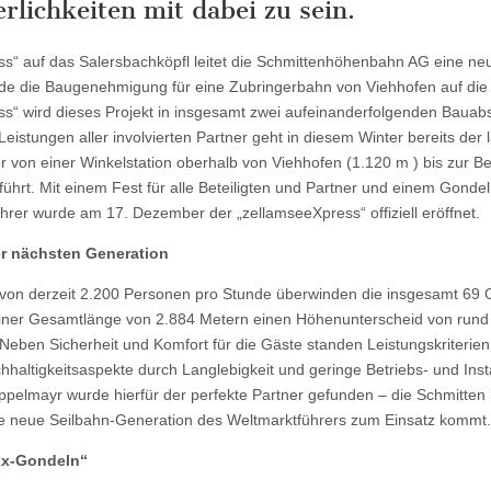
rlichkeiten mit dabei zu sein.
s“ auf das Salersbachköpfl leitet die Schmittenhöhenbahn AG eine ne
de die Baugenehmigung für eine Zubringerbahn von Viehhofen auf die S
s“ wird dieses Projekt in insgesamt zwei aufeinanderfolgenden Bauabsc
istungen aller involvierten Partner geht in diesem Winter bereits der 
der von einer Winkelstation oberhalb von Viehhofen (1.120 m ) bis zur Be
führt. Mit einem Fest für alle Beteiligten und Partner und einem Gonde
ahrer wurde am 17. Dezember der „zellamseeXpress“ offiziell eröffnet.
er nächsten Generation
g von derzeit 2.200 Personen pro Stunde überwinden die insgesamt 69
einer Gesamtlänge von 2.884 Metern einen Höhenunterscheid von rund
Neben Sicherheit und Komfort für die Gäste standen Leistungskriterien
hhaltigkeitsaspekte durch Langlebigkeit und geringe Betriebs- und Ins
pelmayr wurde hierfür der perfekte Partner gefunden – die Schmitten i
ie neue Seilbahn-Generation des Weltmarktführers zum Einsatz kommt.
xx-Gondeln“