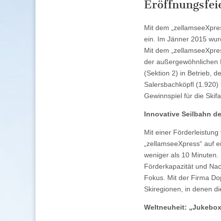
Eröffnungsfeie
Mit dem „zellamseeXpres
ein. Im Jänner 2015 wur
Mit dem „zellamseeXpres
der außergewöhnlichen Le
(Sektion 2) in Betrieb, 
Salersbachköpfl (1.920) 
Gewinnspiel für die Skif
Innovative Seilbahn d
Mit einer Förderleistun
„zellamseeXpress“ auf 
weniger als 10 Minuten. 
Förderkapazität und Nac
Fokus. Mit der Firma Dop
Skiregionen, in denen d
Weltneuheit: „Jukebo