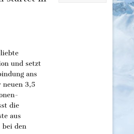
liebte
ion und setzt
nbindung ans
 neuen 3,5
sonen-
st die
ste aus
 bei den