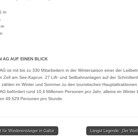
6 m
m
0 m
 m
AG AUF EINEN BLICK
 ist mit bis zu 330 Mitarbeitern in der Wintersaison einer der Leitbet
on Zell am See-Kaprun. 27 Lift- und Seilbahnanlagen auf der Schmitten
ee zählen im Winter und Sommer zu den touristischen Hauptattraktionen
 befördert rund 10,4 Millionen Personen pro Jahr, alleine im Winter b
nen 49.529 Personen pro Stunde.
für Wiedereinsteiger in Galtür
Längst Legende: „Der We