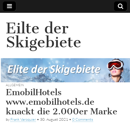
Eilte der
Skigebiete
ALLGEMEIN
EmobilHotels
www.emobilhotels.de
knackt die 2.000er Marke
by
Frank Varoquier
•
30. August 2021
•
0 Comments