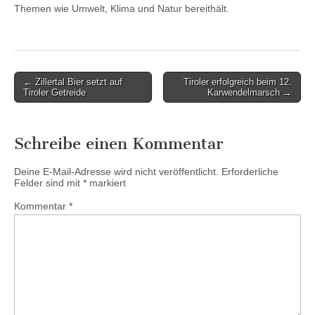
Themen wie Umwelt, Klima und Natur bereithält.
Post
← Zillertal Bier setzt auf
Tiroler erfolgreich beim 12.
Tiroler Getreide
Karwendelmarsch →
navigation
Schreibe einen Kommentar
Deine E-Mail-Adresse wird nicht veröffentlicht.
Erforderliche
Felder sind mit
*
markiert
Kommentar
*