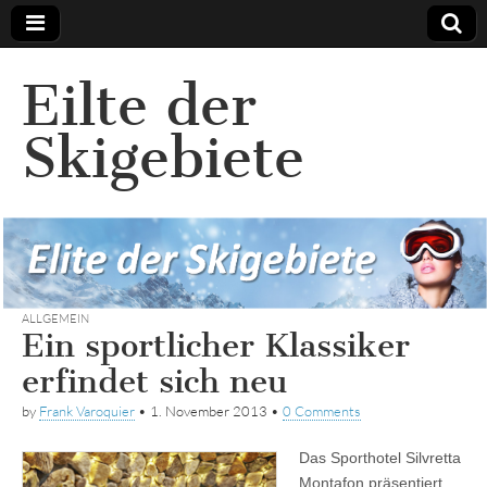
Eilte der
Skigebiete
ALLGEMEIN
Ein sportlicher Klassiker
erfindet sich neu
by
Frank Varoquier
•
1. November 2013
•
0 Comments
Das
Sporthotel Silvretta
Montafon präsentiert