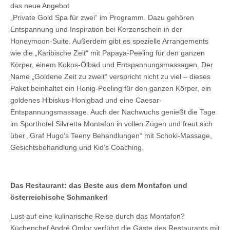
das neue Angebot
„Private Gold Spa für zwei“ im Programm. Dazu gehören
Entspannung und Inspiration bei Kerzenschein in der
Honeymoon-Suite. Außerdem gibt es spezielle Arrangements
wie die „Karibische Zeit“ mit Papaya-Peeling für den ganzen
Körper, einem Kokos-Ölbad und Entspannungsmassagen. Der
Name „Goldene Zeit zu zweit“ verspricht nicht zu viel – dieses
Paket beinhaltet ein Honig-Peeling für den ganzen Körper, ein
goldenes Hibiskus-Honigbad und eine Caesar-
Entspannungsmassage. Auch der Nachwuchs genießt die Tage
im Sporthotel Silvretta Montafon in vollen Zügen und freut sich
über „Graf Hugo‘s Teeny Behandlungen“ mit Schoki-Massage,
Gesichtsbehandlung und Kid‘s Coaching.
Das Restaurant: das Beste aus dem Montafon und
österreichische Schmankerl
Lust auf eine kulinarische Reise durch das Montafon?
Küchenchef André Omlor verführt die Gäste des Restaurants mit