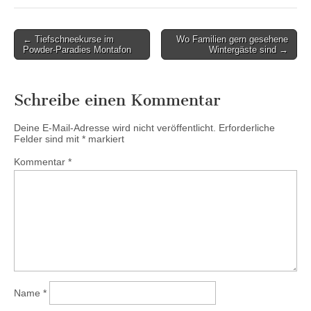
Post
← Tiefschneekurse im
Wo Familien gern gesehene
Powder-Paradies Montafon
Wintergäste sind →
navigation
Schreibe einen Kommentar
Deine E-Mail-Adresse wird nicht veröffentlicht.
Erforderliche
Felder sind mit
*
markiert
Kommentar
*
Name
*