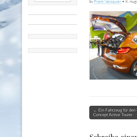
by
Frank Varoquier
•
8. Au
nach:
Post
← Ein Fahrzeug für den
Concept Active Tourer.
navigation