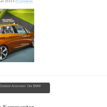
gust 2013
•
0 Comments
 Outdoor-Activisten: Der BMW