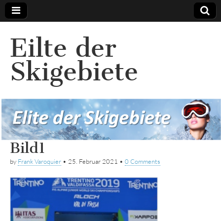
Eilte der
Skigebiete
Bild1
by
Frank Varoquier
•
25. Februar 2021
•
0 Comments