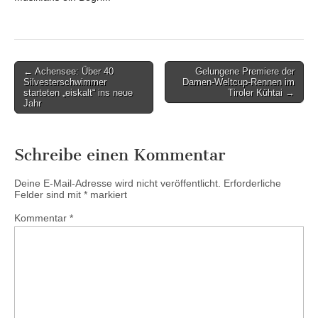
Post
← Achensee: Über 40
Gelungene Premiere der
Silvesterschwimmer
Damen-Weltcup-Rennen im
navigation
starteten „eiskalt“ ins neue
Tiroler Kühtai →
Jahr
Schreibe einen Kommentar
Deine E-Mail-Adresse wird nicht veröffentlicht.
Erforderliche
Felder sind mit
*
markiert
Kommentar
*