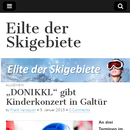
Eilte der
Skigebiete
ALLGEMEIN
„DONIKKL“ gibt
Kinderkonzert in Galtür
by
Frank Varoquier
•
5. Januar 2015
•
0 Comments
An drei
Terminen im