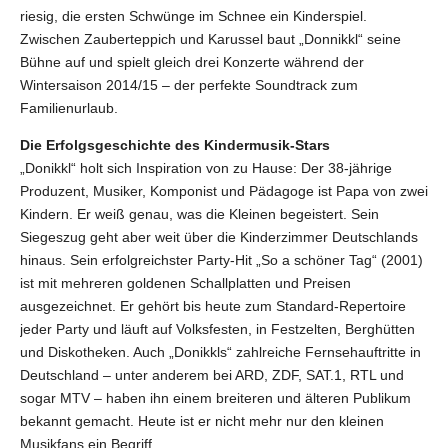
riesig, die ersten Schwünge im Schnee ein Kinderspiel.
Zwischen Zauberteppich und Karussel baut „Donnikkl“ seine
Bühne auf und spielt gleich drei Konzerte während der
Wintersaison 2014/15 – der perfekte Soundtrack zum
Familienurlaub.
Die Erfolgsgeschichte des Kindermusik-Stars
„Donikkl“ holt sich Inspiration von zu Hause: Der 38-jährige
Produzent, Musiker, Komponist und Pädagoge ist Papa von zwei
Kindern. Er weiß genau, was die Kleinen begeistert. Sein
Siegeszug geht aber weit über die Kinderzimmer Deutschlands
hinaus. Sein erfolgreichster Party-Hit „So a schöner Tag“ (2001)
ist mit mehreren goldenen Schallplatten und Preisen
ausgezeichnet. Er gehört bis heute zum Standard-Repertoire
jeder Party und läuft auf Volksfesten, in Festzelten, Berghütten
und Diskotheken. Auch „Donikkls“ zahlreiche Fernsehauftritte in
Deutschland – unter anderem bei ARD, ZDF, SAT.1, RTL und
sogar MTV – haben ihn einem breiteren und älteren Publikum
bekannt gemacht. Heute ist er nicht mehr nur den kleinen
Musikfans ein Begriff.