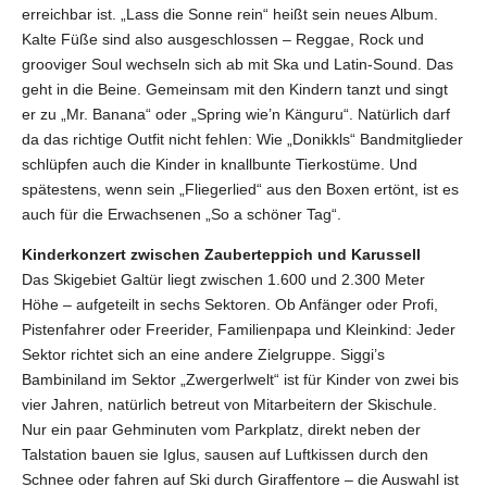
erreichbar ist. „Lass die Sonne rein“ heißt sein neues Album.
Kalte Füße sind also ausgeschlossen – Reggae, Rock und
grooviger Soul wechseln sich ab mit Ska und Latin-Sound. Das
geht in die Beine. Gemeinsam mit den Kindern tanzt und singt
er zu „Mr. Banana“ oder „Spring wie’n Känguru“. Natürlich darf
da das richtige Outfit nicht fehlen: Wie „Donikkls“ Bandmitglieder
schlüpfen auch die Kinder in knallbunte Tierkostüme. Und
spätestens, wenn sein „Fliegerlied“ aus den Boxen ertönt, ist es
auch für die Erwachsenen „So a schöner Tag“.
Kinderkonzert zwischen Zauberteppich und Karussell
Das Skigebiet Galtür liegt zwischen 1.600 und 2.300 Meter
Höhe – aufgeteilt in sechs Sektoren. Ob Anfänger oder Profi,
Pistenfahrer oder Freerider, Familienpapa und Kleinkind: Jeder
Sektor richtet sich an eine andere Zielgruppe. Siggi’s
Bambiniland im Sektor „Zwergerlwelt“ ist für Kinder von zwei bis
vier Jahren, natürlich betreut von Mitarbeitern der Skischule.
Nur ein paar Gehminuten vom Parkplatz, direkt neben der
Talstation bauen sie Iglus, sausen auf Luftkissen durch den
Schnee oder fahren auf Ski durch Giraffentore – die Auswahl ist