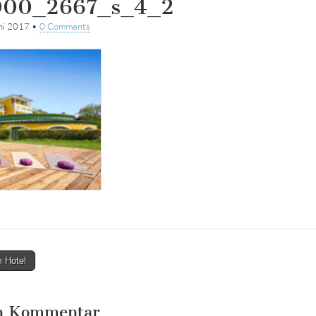
00_2667_s_4_2
ni 2017
•
0 Comments
m Hotel
en Kommentar