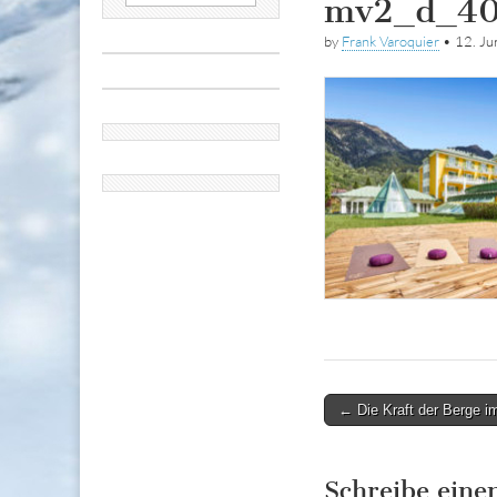
mv2_d_40
nach:
by
Frank Varoquier
•
12. Ju
Post
← Die Kraft der Berge i
navigation
Schreibe ein