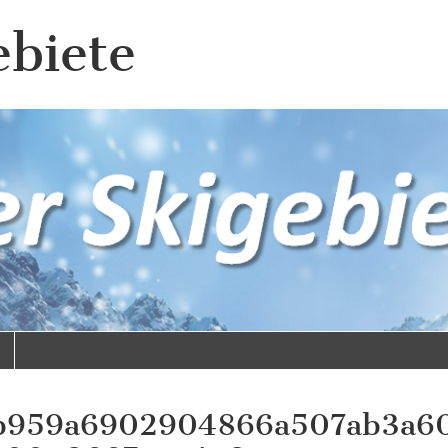
ebiete
b959a6902904866a507ab3a6