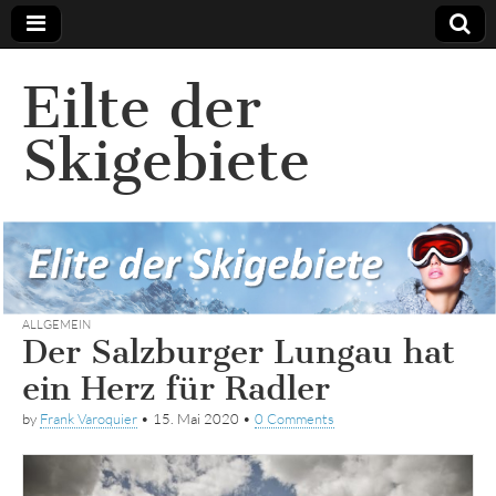
Eilte der
Skigebiete
ALLGEMEIN
Der Salzburger Lungau hat
ein Herz für Radler
by
Frank Varoquier
•
15. Mai 2020
•
0 Comments