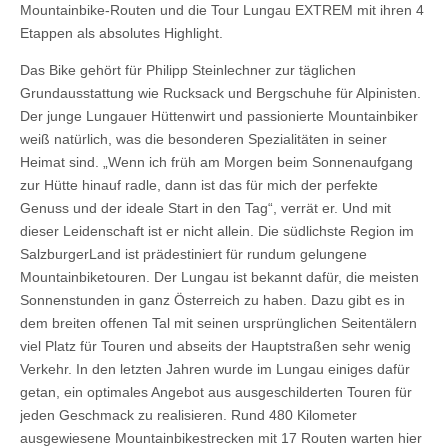
Mountainbike-Routen und die Tour Lungau EXTREM mit ihren 4
Etappen als absolutes Highlight.
Das Bike gehört für Philipp Steinlechner zur täglichen
Grundausstattung wie Rucksack und Bergschuhe für Alpinisten.
Der junge Lungauer Hüttenwirt und passionierte Mountainbiker
weiß natürlich, was die besonderen Spezialitäten in seiner
Heimat sind. „Wenn ich früh am Morgen beim Sonnenaufgang
zur Hütte hinauf radle, dann ist das für mich der perfekte
Genuss und der ideale Start in den Tag“, verrät er. Und mit
dieser Leidenschaft ist er nicht allein. Die südlichste Region im
SalzburgerLand ist prädestiniert für rundum gelungene
Mountainbiketouren. Der Lungau ist bekannt dafür, die meisten
Sonnenstunden in ganz Österreich zu haben. Dazu gibt es in
dem breiten offenen Tal mit seinen ursprünglichen Seitentälern
viel Platz für Touren und abseits der Hauptstraßen sehr wenig
Verkehr. In den letzten Jahren wurde im Lungau einiges dafür
getan, ein optimales Angebot aus ausgeschilderten Touren für
jeden Geschmack zu realisieren. Rund 480 Kilometer
ausgewiesene Mountainbikestrecken mit 17 Routen warten hier