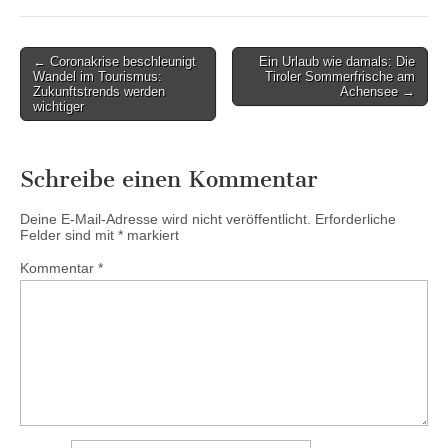
Post
← Coronakrise beschleunigt
Ein Urlaub wie damals: Die
Wandel im Tourismus:
Tiroler Sommerfrische am
navigation
Zukunftstrends werden
Achensee →
wichtiger
Schreibe einen Kommentar
Deine E-Mail-Adresse wird nicht veröffentlicht.
Erforderliche
Felder sind mit
*
markiert
Kommentar
*