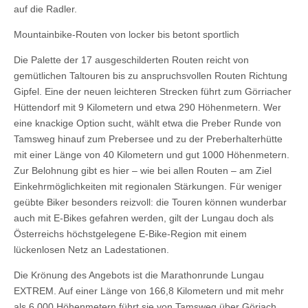
auf die Radler.
Mountainbike-Routen von locker bis betont sportlich
Die Palette der 17 ausgeschilderten Routen reicht von
gemütlichen Taltouren bis zu anspruchsvollen Routen Richtung
Gipfel. Eine der neuen leichteren Strecken führt zum Görriacher
Hüttendorf mit 9 Kilometern und etwa 290 Höhenmetern. Wer
eine knackige Option sucht, wählt etwa die Preber Runde von
Tamsweg hinauf zum Prebersee und zu der Preberhalterhütte
mit einer Länge von 40 Kilometern und gut 1000 Höhenmetern.
Zur Belohnung gibt es hier – wie bei allen Routen – am Ziel
Einkehrmöglichkeiten mit regionalen Stärkungen. Für weniger
geübte Biker besonders reizvoll: die Touren können wunderbar
auch mit E-Bikes gefahren werden, gilt der Lungau doch als
Österreichs höchstgelegene E-Bike-Region mit einem
lückenlosen Netz an Ladestationen.
Die Krönung des Angebots ist die Marathonrunde Lungau
EXTREM. Auf einer Länge von 166,8 Kilometern und mit mehr
als 6.000 Höhenmetern führt sie von Tamsweg über Göriach