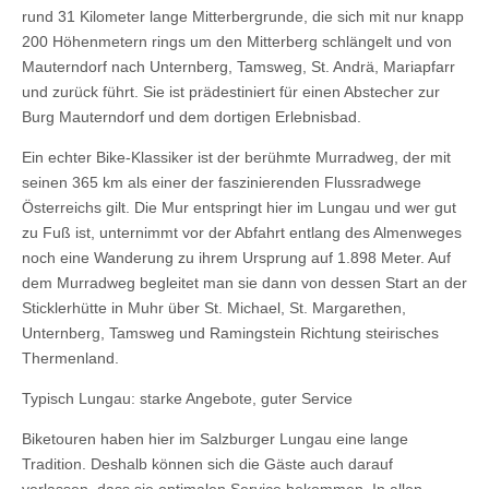
rund 31 Kilometer lange Mitterbergrunde, die sich mit nur knapp
200 Höhenmetern rings um den Mitterberg schlängelt und von
Mauterndorf nach Unternberg, Tamsweg, St. Andrä, Mariapfarr
und zurück führt. Sie ist prädestiniert für einen Abstecher zur
Burg Mauterndorf und dem dortigen Erlebnisbad.
Ein echter Bike-Klassiker ist der berühmte Murradweg, der mit
seinen 365 km als einer der faszinierenden Flussradwege
Österreichs gilt. Die Mur entspringt hier im Lungau und wer gut
zu Fuß ist, unternimmt vor der Abfahrt entlang des Almenweges
noch eine Wanderung zu ihrem Ursprung auf 1.898 Meter. Auf
dem Murradweg begleitet man sie dann von dessen Start an der
Sticklerhütte in Muhr über St. Michael, St. Margarethen,
Unternberg, Tamsweg und Ramingstein Richtung steirisches
Thermenland.
Typisch Lungau: starke Angebote, guter Service
Biketouren haben hier im Salzburger Lungau eine lange
Tradition. Deshalb können sich die Gäste auch darauf
verlassen, dass sie optimalen Service bekommen. In allen