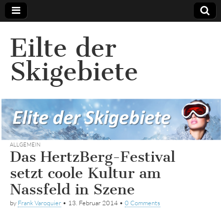
Eilte der
Skigebiete
ALLGEMEIN
Das HertzBerg-Festival
setzt coole Kultur am
Nassfeld in Szene
by
Frank Varoquier
•
13. Februar 2014
•
0 Comments