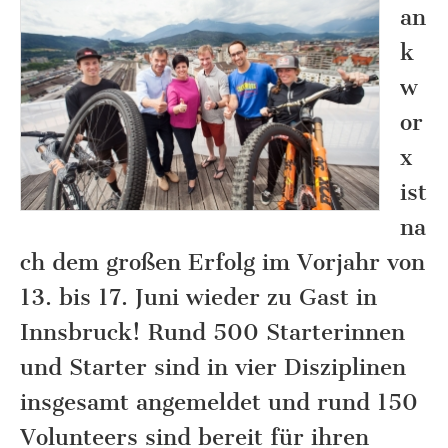
an
k
w
or
x
ist
na
ch dem großen Erfolg im Vorjahr von
13. bis 17. Juni wieder zu Gast in
Innsbruck! Rund 500 Starterinnen
und Starter sind in vier Disziplinen
insgesamt angemeldet und rund 150
Volunteers sind bereit für ihren