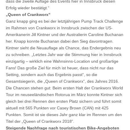
dass die zweite Auflage des Events hier in Innsbruck diesen
Erfolg wieder bestätigt.“
„Queen of Crankworx“
Ganz knapp ging es bei der letztjährigen Pump Track Challenge
im Rahmen von Crankworx in Innsbruck zwischen der US-
Amerikanerin Jill Kintner und der Australierin Caroline Buchanan
her. Knapp konnte Buchanan dabei den Sieg davontragen.
Kintner sieht die Neuauflage als Chance, das Endergebnis neu
zu schreiben. „Letztes Jahr war die Stimmung hier in Innsbruck
einzigartig – wirklich eine Wahnsinns-Location und großartige
Fans! Das große Ziel für mich ist heuer, dass nicht nur das
Setting, sondern auch das Ergebnis passt“, so die
Gesamtsiegerin, die „Queen of Crankworx“, des Jahres 2016.
Die Chancen stehen gut: Beim ersten Halt der Crankworx World
Tour im neuseeländischen Rotorua im März konnte Kintner sich
gleich bei drei Rennen den ersten Platz sichern und führt somit
aktuell mit 565 Punkten vor Casey Brown (CAN) mit 425
Punkten. Somit ist sie dieses Jahr ganz klar im Rennen um den
Titel der „Queen of Crankworx 2018“.
Steigende Nachfrage nach touristischen Bike-Angeboten