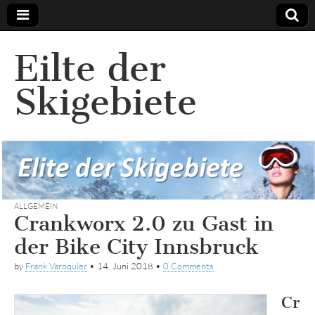
Eilte der
Skigebiete
ALLGEMEIN
Crankworx 2.0 zu Gast in
der Bike City Innsbruck
by
Frank Varoquier
•
14. Juni 2018
•
0 Comments
Cr