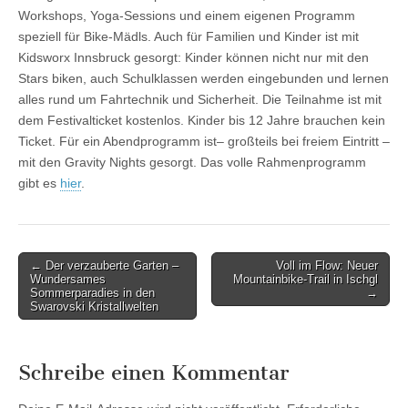
Workshops, Yoga-Sessions und einem eigenen Programm
speziell für Bike-Mädls. Auch für Familien und Kinder ist mit
Kidsworx Innsbruck gesorgt: Kinder können nicht nur mit den
Stars biken, auch Schulklassen werden eingebunden und lernen
alles rund um Fahrtechnik und Sicherheit. Die Teilnahme ist mit
dem Festivalticket kostenlos. Kinder bis 12 Jahre brauchen kein
Ticket. Für ein Abendprogramm ist– großteils bei freiem Eintritt –
mit den Gravity Nights gesorgt. Das volle Rahmenprogramm
gibt es
hier
.
Post
← Der verzauberte Garten –
Voll im Flow: Neuer
Wundersames
Mountainbike-Trail in Ischgl
navigation
Sommerparadies in den
→
Swarovski Kristallwelten
Schreibe einen Kommentar