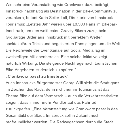
Wie sehr eine Veranstaltung wie Crankworx dazu beiträgt,
Innsbruck nachhaltig als Destination in der Bike-Community zu
verankern, betont Karin Seiler-Lall, Direktorin von Innsbruck
Tourismus: „Letztes Jahr waren über 18.500 Fans im Bikepark
Innsbruck, um den weltbesten Gravity Bikern zuzujubeln.
Großartige Bilder aus Innsbruck mit perfektem Wetter,
spektakulären Tricks und begeisterten Fans gingen um die Welt.
Die Reichweite der Eventkanäle auf Social Media lag im
zweistelligen Millionenbereich. Eine solche Initiative zeigt
natürlich Wirkung: Die steigende Nachfrage nach touristischen
Bike-Angeboten ist deutlich zu spüren.“
„Crankworx passt zu Innsbruck“
Auch Innsbrucks Bürgermeister Georg Willi sieht die Stadt ganz
im Zeichen des Rads, denn nicht nur im Tourismus ist das
Thema Bike auf dem Vormarsch – auch die Verkehrsstatistiken
zeigen, dass immer mehr Pendler auf das Fahrrad
zurückgreifen. „Eine Veranstaltung wie Crankworx passt in das
Gesamtbild der Stadt. Innsbruck soll in Zukunft noch
radfreundlicher werden. Die Radwegachsen durch die Stadt