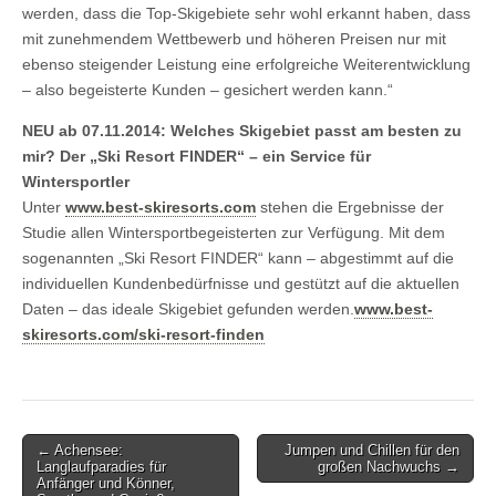
werden, dass die Top-Skigebiete sehr wohl erkannt haben, dass
mit zunehmendem Wettbewerb und höheren Preisen nur mit
ebenso steigender Leistung eine erfolgreiche Weiterentwicklung
– also begeisterte Kunden – gesichert werden kann.“
NEU ab 07.11.2014: Welches Skigebiet passt am besten zu
mir? Der „Ski Resort FINDER“ – ein Service für
Wintersportler
Unter
www.best-skiresorts.com
stehen die Ergebnisse der
Studie allen Wintersportbegeisterten zur Verfügung. Mit dem
sogenannten „Ski Resort FINDER“ kann – abgestimmt auf die
individuellen Kundenbedürfnisse und gestützt auf die aktuellen
Daten – das ideale Skigebiet gefunden werden.
www.best-
skiresorts.com/ski-resort-finden
Post
← Achensee:
Jumpen und Chillen für den
Langlaufparadies für
großen Nachwuchs →
navigation
Anfänger und Könner,