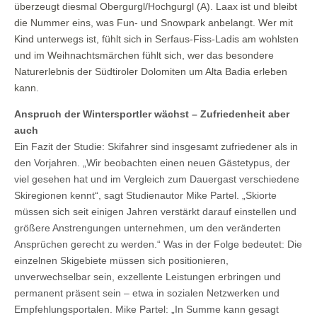
überzeugt diesmal Obergurgl/Hochgurgl (A). Laax ist und bleibt
die Nummer eins, was Fun- und Snowpark anbelangt. Wer mit
Kind unterwegs ist, fühlt sich in Serfaus-Fiss-Ladis am wohlsten
und im Weihnachtsmärchen fühlt sich, wer das besondere
Naturerlebnis der Südtiroler Dolomiten um Alta Badia erleben
kann.
Anspruch der Wintersportler wächst – Zufriedenheit aber
auch
Ein Fazit der Studie: Skifahrer sind insgesamt zufriedener als in
den Vorjahren. „Wir beobachten einen neuen Gästetypus, der
viel gesehen hat und im Vergleich zum Dauergast verschiedene
Skiregionen kennt“, sagt Studienautor Mike Partel. „Skiorte
müssen sich seit einigen Jahren verstärkt darauf einstellen und
größere Anstrengungen unternehmen, um den veränderten
Ansprüchen gerecht zu werden.“ Was in der Folge bedeutet: Die
einzelnen Skigebiete müssen sich positionieren,
unverwechselbar sein, exzellente Leistungen erbringen und
permanent präsent sein – etwa in sozialen Netzwerken und
Empfehlungsportalen. Mike Partel: „In Summe kann gesagt