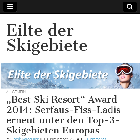
Eilte der
Skigebiete
ALLGEMEIN
„Best Ski Resort“ Award
2014: Serfaus-Fiss-Ladis
erneut unter den Top-3-
Skigebieten Europas
by
Frank Varoquier
•
10. November 2014
•
0 Comments