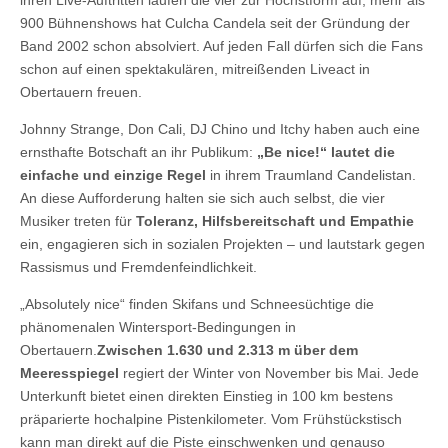
900 Bühnenshows hat Culcha Candela seit der Gründung der
Band 2002 schon absolviert. Auf jeden Fall dürfen sich die Fans
schon auf einen spektakulären, mitreißenden Liveact in
Obertauern freuen.
Johnny Strange, Don Cali, DJ Chino und Itchy haben auch eine
ernsthafte Botschaft an ihr Publikum:
„Be nice!“ lautet die
einfache und einzige Regel
in ihrem Traumland Candelistan.
An diese Aufforderung halten sie sich auch selbst, die vier
Musiker treten für
Toleranz, Hilfsbereitschaft und Empathie
ein, engagieren sich in sozialen Projekten – und lautstark gegen
Rassismus und Fremdenfeindlichkeit.
„Absolutely nice“ finden Skifans und Schneesüchtige die
phänomenalen Wintersport-Bedingungen in
Obertauern.
Zwischen 1.630 und 2.313 m über dem
Meeresspiegel
regiert der Winter von November bis Mai. Jede
Unterkunft bietet einen direkten Einstieg in 100 km bestens
präparierte hochalpine Pistenkilometer. Vom Frühstückstisch
kann man direkt auf die Piste einschwenken und genauso