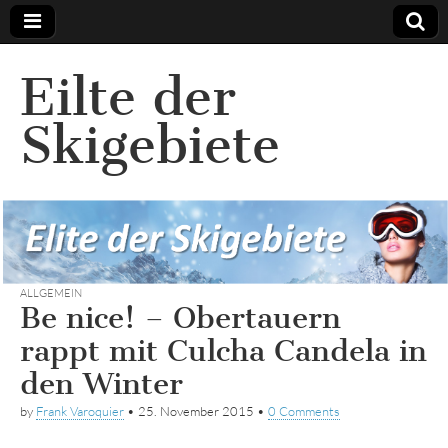
Eilte der
Skigebiete
ALLGEMEIN
Be nice! – Obertauern
rappt mit Culcha Candela in
den Winter
by
Frank Varoquier
•
25. November 2015
•
0 Comments