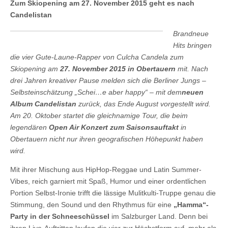
Zum Skiopening am 27. November 2015 geht es nach
Candelistan
Brandneue
Hits bringen
die vier Gute-Laune-Rapper von Culcha Candela zum
Skiopening am
27. November 2015 in Obertauern
mit. Nach
drei Jahren kreativer Pause melden sich die Berliner Jungs –
Selbsteinschätzung „Schei…e aber happy“ – mit dem
neuen
Album Candelistan
zurück, das Ende August vorgestellt wird.
Am 20. Oktober startet die gleichnamige Tour, die beim
legendären
Open Air Konzert zum Saisonsauftakt
in
Obertauern nicht nur ihren geografischen Höhepunkt haben
wird.
Mit ihrer Mischung aus HipHop-Reggae und Latin Summer-
Vibes, reich garniert mit Spaß, Humor und einer ordentlichen
Portion Selbst-Ironie trifft die lässige Mulitkulti-Truppe genau die
Stimmung, den Sound und den Rhythmus für eine
„Hamma“-
Party in der Schneeschüssel
im Salzburger Land. Denn bei
ihren Live-Auftritten laufen die vier zur Höchstform auf, mehr als