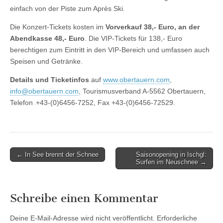
einfach von der Piste zum Après Ski.
Die Konzert-Tickets kosten im
Vorverkauf 38,- Euro, an der
Abendkasse 48,- Euro
. Die VIP-Tickets für 138,- Euro
berechtigen zum Eintritt in den VIP-Bereich und umfassen auch
Speisen und Getränke.
Details und Ticketinfos
auf
www.obertauern.com
,
info@obertauern.com
, Tourismusverband A-5562 Obertauern,
Telefon
+43-(0)6456-7252
, Fax +43-(0)6456-72529.
Post
← In See brennt der Schnee
Saisonopening in Ischgl:
Surfen im Neuschnee →
navigation
Schreibe einen Kommentar
Deine E-Mail-Adresse wird nicht veröffentlicht.
Erforderliche