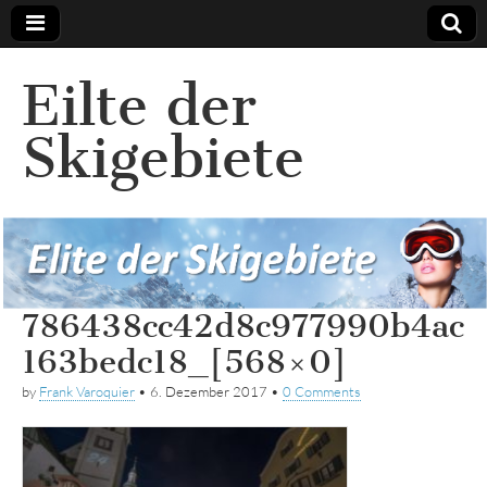
Eilte der
Skigebiete
786438cc42d8c977990b4ac
163bedc18_[568×0]
by
Frank Varoquier
•
6. Dezember 2017
•
0 Comments