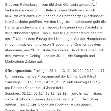
Glas aus Rattenberg – vom üblichen Glühwein abhebt. Auf
Verkaufsstände wird im mittelalterlichen Städtchen jedoch
bewusst verzichtet. Dafür haben die Rattenberger Glaskünstler
ihre Geschäfte geöffnet. Vor den Nagelschmiedhäusern geht die
Herbergssuche vonstatten, liebevoll inszeniert von Darstellern
der Schlossbergspiele. Das kulturelle Hauptprogramm beginnt
um 17 Uhr mit dem Einzug der Lichtbringer. Auf der Hauptbühne
singen, musizieren und lesen Gruppen und Künstler aus dem
Alpenraum, am 29. 11. ist die Meissnitzer Band der Höhepunkt
des „Advent im Gebirg“, und am 30. 11. tritt Sängerin und
Moderatorin Zabine auf.
Öffnungszeiten:
Freitags: 29.11., 13.12., 06.12., 20.12. ab 17
Uhr weihnachtliches Programm auf der Bühne, Eintritt frei!
Samstags: 30.11., 7.12., 14.12., 21.12. Kulturbeitrag EUR 5,-
pro Person (Kinder bis 14 Jahre frei.)
Sonntags: 01.12., 08.12., 15.12., 22.12. – jeweils nachmittags
ziehen Anklöpflergruppen durch die Stadt. Am 8. Dez. Stiller
Advent – um 17 Uhr Singen am Christbaum und anschl.
Orgelkonzert in der Stadtpfarrkirche.