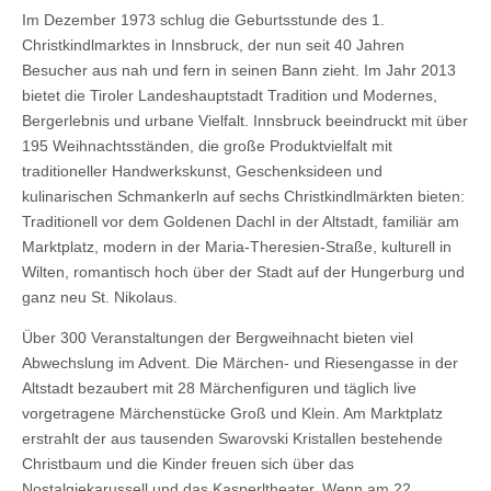
Im Dezember 1973 schlug die Geburtsstunde des 1.
Christkindlmarktes in Innsbruck, der nun seit 40 Jahren
Besucher aus nah und fern in seinen Bann zieht. Im Jahr 2013
bietet die Tiroler Landeshauptstadt Tradition und Modernes,
Bergerlebnis und urbane Vielfalt. Innsbruck beeindruckt mit über
195 Weihnachtsständen, die große Produktvielfalt mit
traditioneller Handwerkskunst, Geschenksideen und
kulinarischen Schmankerln auf sechs Christkindlmärkten bieten:
Traditionell vor dem Goldenen Dachl in der Altstadt, familiär am
Marktplatz, modern in der Maria-Theresien-Straße, kulturell in
Wilten, romantisch hoch über der Stadt auf der Hungerburg und
ganz neu St. Nikolaus.
Über 300 Veranstaltungen der Bergweihnacht bieten viel
Abwechslung im Advent. Die Märchen- und Riesengasse in der
Altstadt bezaubert mit 28 Märchenfiguren und täglich live
vorgetragene Märchenstücke Groß und Klein. Am Marktplatz
erstrahlt der aus tausenden Swarovski Kristallen bestehende
Christbaum und die Kinder freuen sich über das
Nostalgiekarussell und das Kasperltheater. Wenn am 22.