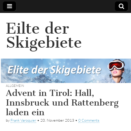
Eilte der
Skigebiete
ALLGEMEIN
Advent in Tirol: Hall,
Innsbruck und Rattenberg
laden ein
by
Frank Varoquier
•
20. November 2013
•
0 Comments