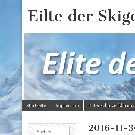
Eilte der Skig
Skip
Main
Startseite
Impressum
Datenschutzerklärung
to
menu
content
2016-11-3
Suchen