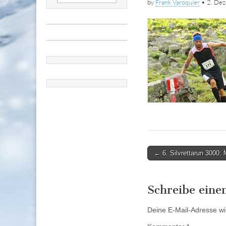
by
Frank Varoquier
•
2. De
nach:
Post
← 6. Silvrettarun 3000: 
navigation
Schreibe ein
Deine E-Mail-Adresse wird