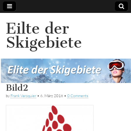
Eilte der
Skigebiete
Bild2
by
Frank Varoquier
•
6. März 2018
•
0 Comments