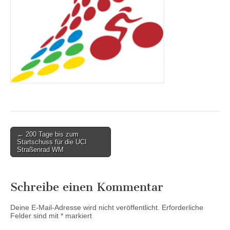
Post
← 200 Tage bis zum
Startschuss für die UCI
navigation
Straßenrad WM
Schreibe einen Kommentar
Deine E-Mail-Adresse wird nicht veröffentlicht.
Erforderliche
Felder sind mit
*
markiert