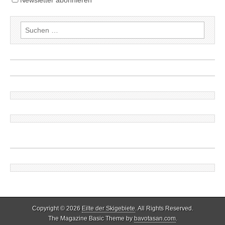
Suchen
nach:
Copyright © 2026
Eilte der Skigebiete
. All Rights Reserved.
The Magazine Basic Theme by
bavotasan.com
.