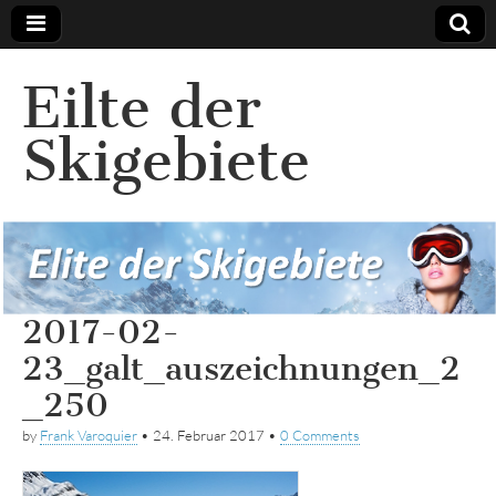
Eilte der
Skigebiete
2017-02-
23_galt_auszeichnungen_2
_250
by
Frank Varoquier
•
24. Februar 2017
•
0 Comments