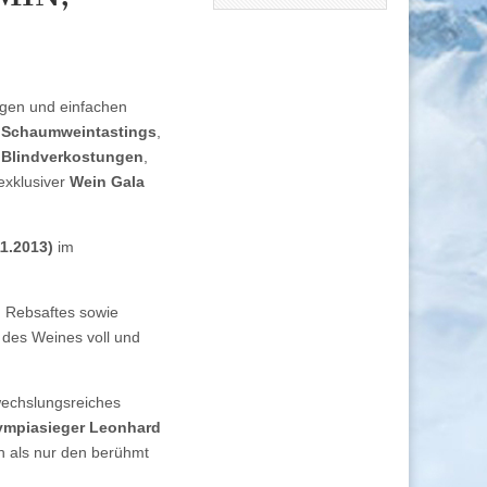
ägen und einfachen
 Schaumweintastings
,
,
Blindverkostungen
,
 exklusiver
Wein Gala
1.2013)
im
 Rebsaftes sowie
 des Weines voll und
wechslungsreiches
ympiasieger Leonhard
n als nur den berühmt