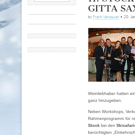
nach:
GITTA SA
by
Frank Varoquier
•
20. Ja
Weinliebhaber hatten ei
ganz hinzugeben.
Neben Workshops, Verko
Rahmenprogramm für rei
Stock
bei den
Skisafari
berüchtigten „Einkehrsc