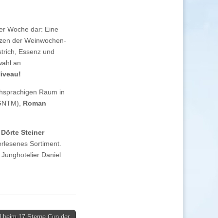
der Woche dar: Eine
rzen der Weinwochen-
strich, Essenz und
wahl an
iveau!
chsprachigen Raum in
GNTM),
Roman
 Dörte Steiner
 erlesenes Sortiment.
 Junghotelier Daniel
d beim 17.Sterne Cup der