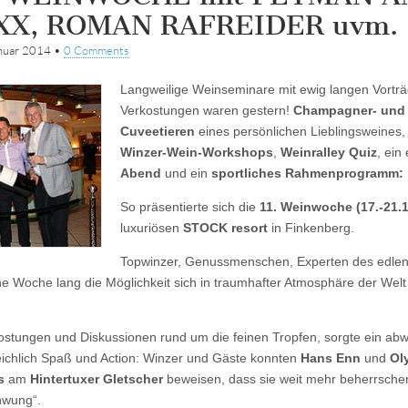
XX, ROMAN RAFREIDER uvm.
nuar 2014
•
0 Comments
Langweilige Weinseminare mit ewig langen Vortr
Verkostungen waren gestern!
Champagner- und
Cuveetieren
eines persönlichen Lieblingsweines
Winzer-Wein-Workshops
,
Weinralley Quiz
, ein
Abend
und ein
sportliches Rahmenprogramm:
So präsentierte sich die
11. Weinwoche (17.-21.1
luxuriösen
STOCK resort
in Finkenberg.
Topwinzer, Genussmenschen, Experten des edlen
ne Woche lang die Möglichkeit sich in traumhafter Atmosphäre der Welt
stungen und Diskussionen rund um die feinen Tropfen, sorgte ein ab
chlich Spaß und Action: Winzer und Gäste konnten
Hans Enn
und
Ol
s
am
Hintertuxer Gletscher
beweisen, dass sie weit mehr beherrsche
hwung“.