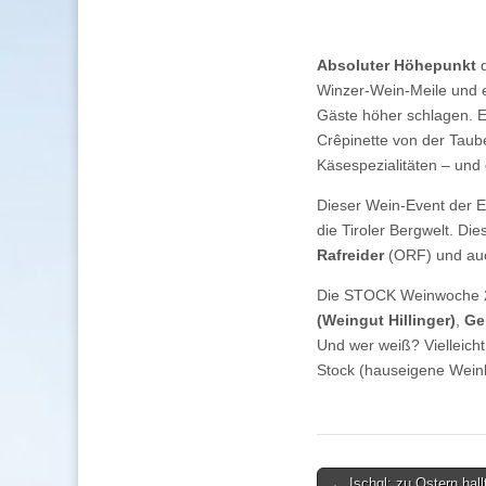
Absoluter Höhepunkt
d
Winzer-Wein-Meile und e
Gäste höher schlagen. E
Crêpinette von der Taub
Käsespezialitäten – und
Dieser Wein-Event der E
die Tiroler Bergwelt. Di
Rafreider
(ORF) und au
Die STOCK Weinwoche 20
(Weingut Hillinger)
,
Ge
Und wer weiß? Vielleicht
Stock (hauseigene Wein
Post
← Ischgl: zu Ostern hall