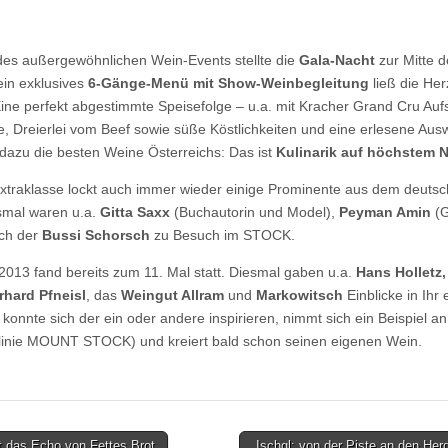
es außergewöhnlichen Wein-Events stellte die
Gala-Nacht
zur Mitte 
in exklusives
6-Gänge-Menü mit Show-Weinbegleitung
ließ die He
ine perfekt abgestimmte Speisefolge – u.a. mit Kracher Grand Cru Auf
e, Dreierlei vom Beef sowie süße Köstlichkeiten und eine erlesene Aus
 dazu die besten Weine Österreichs: Das ist
Kulinarik auf höchstem N
xtraklasse lockt auch immer wieder einige Prominente aus dem deuts
esmal waren u.a.
Gitta Saxx
(Buchautorin und Model),
Peyman Amin
(
ch der
Bussi Schorsch
zu Besuch im STOCK.
13 fand bereits zum 11. Mal statt. Diesmal gaben u.a.
Hans Holletz,
rhard Pfneisl
, das
Weingut Allram
und
Markowitsch
Einblicke in Ihr
 konnte sich der ein oder andere inspirieren, nimmt sich ein Beispiel an
linie MOUNT STOCK) und kreiert bald schon seinen eigenen Wein.
t das Echo von Fettes Brot
Ischgl: von der Piste an den Her