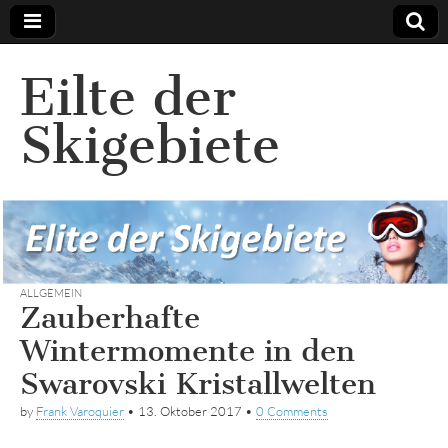
Eilte der
Skigebiete
ALLGEMEIN
Zauberhafte
Wintermomente in den
Swarovski Kristallwelten
by
Frank Varoquier
•
13. Oktober 2017
•
0 Comments