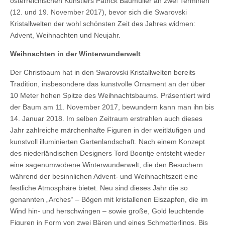
österreichischen Künstlers Patrick Baumüller an zwei Terminen
(12. und 19. November 2017), bevor sich die Swarovski
Kristallwelten der wohl schönsten Zeit des Jahres widmen:
Advent, Weihnachten und Neujahr.
Weihnachten in der Winterwunderwelt
Der Christbaum hat in den Swarovski Kristallwelten bereits
Tradition, insbesondere das kunstvolle Ornament an der über
10 Meter hohen Spitze des Weihnachtsbaums. Präsentiert wird
der Baum am 11. November 2017, bewundern kann man ihn bis
14. Januar 2018. Im selben Zeitraum erstrahlen auch dieses
Jahr zahlreiche märchenhafte Figuren in der weitläufigen und
kunstvoll illuminierten Gartenlandschaft. Nach einem Konzept
des niederländischen Designers Tord Boontje entsteht wieder
eine sagenumwobene Winterwunderwelt, die den Besuchern
während der besinnlichen Advent- und Weihnachtszeit eine
festliche Atmosphäre bietet. Neu sind dieses Jahr die so
genannten „Arches“ – Bögen mit kristallenen Eiszapfen, die im
Wind hin- und herschwingen – sowie große, Gold leuchtende
Figuren in Form von zwei Bären und eines Schmetterlings. Bis