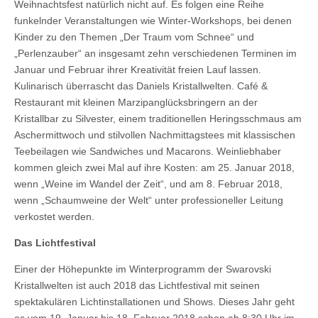
Weihnachtsfest natürlich nicht auf. Es folgen eine Reihe
funkelnder Veranstaltungen wie Winter-Workshops, bei denen
Kinder zu den Themen „Der Traum vom Schnee“ und
„Perlenzauber“ an insgesamt zehn verschiedenen Terminen im
Januar und Februar ihrer Kreativität freien Lauf lassen.
Kulinarisch überrascht das Daniels Kristallwelten. Café &
Restaurant mit kleinen Marzipanglücksbringern an der
Kristallbar zu Silvester, einem traditionellen Heringsschmaus am
Aschermittwoch und stilvollen Nachmittagstees mit klassischen
Teebeilagen wie Sandwiches und Macarons. Weinliebhaber
kommen gleich zwei Mal auf ihre Kosten: am 25. Januar 2018,
wenn „Weine im Wandel der Zeit“, und am 8. Februar 2018,
wenn „Schaumweine der Welt“ unter professioneller Leitung
verkostet werden.
Das Lichtfestival
Einer der Höhepunkte im Winterprogramm der Swarovski
Kristallwelten ist auch 2018 das Lichtfestival mit seinen
spektakulären Lichtinstallationen und Shows. Dieses Jahr geht
es vom 19. Januar bis 18. Februar 2018 schon ab 8:30 Uhr im