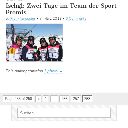
Ischgl: Zwei Tage im Team der Sport-
Promis
by
Frank Varoquier
•
9. März 2013
•
0 Comments
This gallery contains
1 photo →
Page 258 of 258
«
1
…
256
257
258
Suchen
nach: