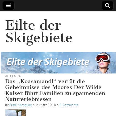
Eilte der
Skigebiete
ALLGEMEIN
Das „Koasamandl“ verrät die
Geheimnisse des Moores Der Wilde
Kaiser führt Familien zu spannenden
Naturerlebnissen
by
Frank Varoquier
•
9. März 2013
•
0 Comments