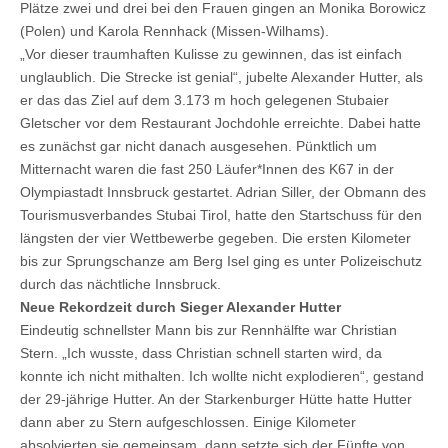
Plätze zwei und drei bei den Frauen gingen an Monika Borowicz
(Polen) und Karola Rennhack (Missen-Wilhams).
„Vor dieser traumhaften Kulisse zu gewinnen, das ist einfach
unglaublich. Die Strecke ist genial“, jubelte Alexander Hutter, als
er das das Ziel auf dem 3.173 m hoch gelegenen Stubaier
Gletscher vor dem Restaurant Jochdohle erreichte. Dabei hatte
es zunächst gar nicht danach ausgesehen. Pünktlich um
Mitternacht waren die fast 250 Läufer*Innen des K67 in der
Olympiastadt Innsbruck gestartet. Adrian Siller, der Obmann des
Tourismusverbandes Stubai Tirol, hatte den Startschuss für den
längsten der vier Wettbewerbe gegeben. Die ersten Kilometer
bis zur Sprungschanze am Berg Isel ging es unter Polizeischutz
durch das nächtliche Innsbruck.
Neue Rekordzeit durch Sieger Alexander Hutter
Eindeutig schnellster Mann bis zur Rennhälfte war Christian
Stern. „Ich wusste, dass Christian schnell starten wird, da
konnte ich nicht mithalten. Ich wollte nicht explodieren“, gestand
der 29-jährige Hutter. An der Starkenburger Hütte hatte Hutter
dann aber zu Stern aufgeschlossen. Einige Kilometer
absolvierten sie gemeinsam, dann setzte sich der Fünfte von