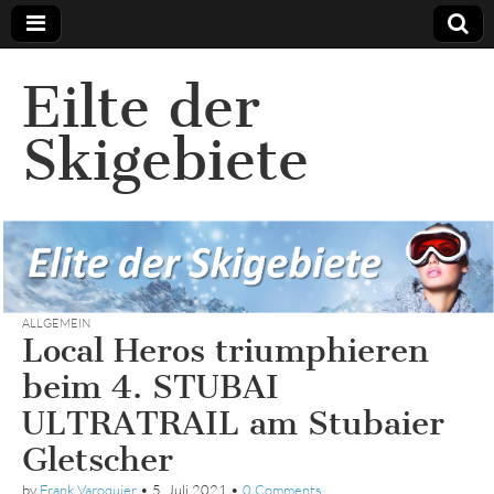
Eilte der
Skigebiete
ALLGEMEIN
Local Heros triumphieren
beim 4. STUBAI
ULTRATRAIL am Stubaier
Gletscher
by
Frank Varoquier
•
5. Juli 2021
•
0 Comments