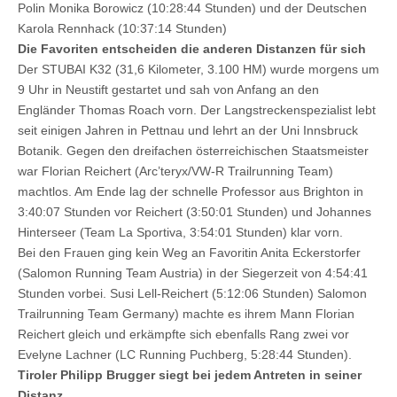
Polin Monika Borowicz (10:28:44 Stunden) und der Deutschen
Karola Rennhack (10:37:14 Stunden)
Die Favoriten entscheiden die anderen Distanzen für sich
Der STUBAI K32 (31,6 Kilometer, 3.100 HM) wurde morgens um
9 Uhr in Neustift gestartet und sah von Anfang an den
Engländer Thomas Roach vorn. Der Langstreckenspezialist lebt
seit einigen Jahren in Pettnau und lehrt an der Uni Innsbruck
Botanik. Gegen den dreifachen österreichischen Staatsmeister
war Florian Reichert (Arc’teryx/VW-R Trailrunning Team)
machtlos. Am Ende lag der schnelle Professor aus Brighton in
3:40:07 Stunden vor Reichert (3:50:01 Stunden) und Johannes
Hinterseer (Team La Sportiva, 3:54:01 Stunden) klar vorn.
Bei den Frauen ging kein Weg an Favoritin Anita Eckerstorfer
(Salomon Running Team Austria) in der Siegerzeit von 4:54:41
Stunden vorbei. Susi Lell-Reichert (5:12:06 Stunden) Salomon
Trailrunning Team Germany) machte es ihrem Mann Florian
Reichert gleich und erkämpfte sich ebenfalls Rang zwei vor
Evelyne Lachner (LC Running Puchberg, 5:28:44 Stunden).
Tiroler Philipp Brugger siegt bei jedem Antreten in seiner
Distanz