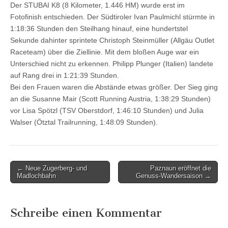
Der STUBAI K8 (8 Kilometer, 1.446 HM) wurde erst im
Fotofinish entschieden. Der Südtiroler Ivan Paulmichl stürmte in
1:18:36 Stunden den Steilhang hinauf, eine hundertstel
Sekunde dahinter sprintete Christoph Steinmüller (Allgäu Outlet
Raceteam) über die Ziellinie. Mit dem bloßen Auge war ein
Unterschied nicht zu erkennen. Philipp Plunger (Italien) landete
auf Rang drei in 1:21:39 Stunden.
Bei den Frauen waren die Abstände etwas größer. Der Sieg ging
an die Susanne Mair (Scott Running Austria, 1:38:29 Stunden)
vor Lisa Spötzl (TSV Oberstdorf, 1:46:10 Stunden) und Julia
Walser (Ötztal Trailrunning, 1:48:09 Stunden).
Post
← Neue Zugerberg- und
Paznaun eröffnet die
Madlochbahn
Genuss-Wandersaison →
navigation
Schreibe einen Kommentar