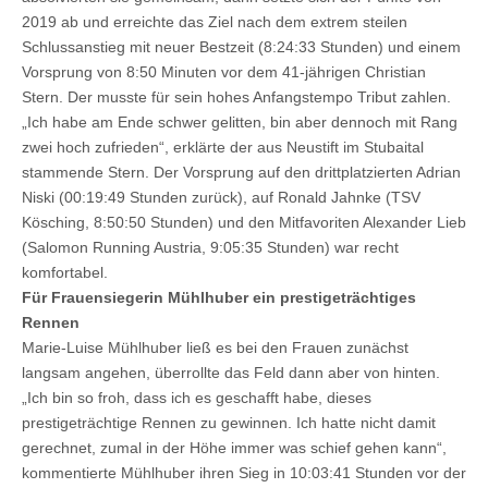
2019 ab und erreichte das Ziel nach dem extrem steilen
Schlussanstieg mit neuer Bestzeit (8:24:33 Stunden) und einem
Vorsprung von 8:50 Minuten vor dem 41-jährigen Christian
Stern. Der musste für sein hohes Anfangstempo Tribut zahlen.
„Ich habe am Ende schwer gelitten, bin aber dennoch mit Rang
zwei hoch zufrieden“, erklärte der aus Neustift im Stubaital
stammende Stern. Der Vorsprung auf den drittplatzierten Adrian
Niski (00:19:49 Stunden zurück), auf Ronald Jahnke (TSV
Kösching, 8:50:50 Stunden) und den Mitfavoriten Alexander Lieb
(Salomon Running Austria, 9:05:35 Stunden) war recht
komfortabel.
Für Frauensiegerin Mühlhuber ein prestigeträchtiges
Rennen
Marie-Luise Mühlhuber ließ es bei den Frauen zunächst
langsam angehen, überrollte das Feld dann aber von hinten.
„Ich bin so froh, dass ich es geschafft habe, dieses
prestigeträchtige Rennen zu gewinnen. Ich hatte nicht damit
gerechnet, zumal in der Höhe immer was schief gehen kann“,
kommentierte Mühlhuber ihren Sieg in 10:03:41 Stunden vor der