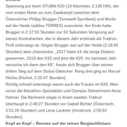
Spannung pur beim STUBAI K20 (19 Kilometer, 2.138 HM), der
vom ersten Meter an zum Zweikampf zwischen dem
Österreicher Philipp Brugger (Tomaselli Sportlerei) und Moritz
auf der Heide (adidas TERREX) avancierte. Am Ende hatte
Brugger in 2:17:53 Stunden nur 53 Sekunden Vorsprung auf
seinen Kontrahenten, der in diesem Jahr erstmals als Trailrun-
Profi unterwegs ist. Gegen Brugger war auf der Heide (2:18:46
Stunden) aber chancenlos. „2017 habe ich die lange Distanz
gewonnen, 2019 den K32 und jetzt die K20. Im nächsten Jahr
versuche ich dann den K8“, freute sich Brugger über seinen
dritten Sieg auf dem Stubai Gletscher. Rang drei ging an Marcel
Höche (Köchel, 2:25:47 Stunden).
Richtig schnell unterwegs waren auch die Frauen im K20. Allen
voran die Marathon-Spezialistin und Olympia-Teilnehmerin Anna
Hahner. Die Berlinerin siegte in ihrem zweiten Trailrun
überhaupt in 2:48:27 Stunden vor Isabell Bichler (Österreich,
2:51:26 Stunden) und Lena Laukner (Innsbruck, 2:56:53
Stunden).
Kopf an Kopf – Rennen auf der reinen Berglaufdistanz