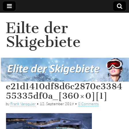
Eilte der
Skigebiete
e21d1410df8d6c2870e3384
55335df0a_[360×0][1]
by
Frank Varoquier
•
12. September 2019
•
0 Comments