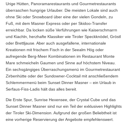
Urige Hütten, Panoramarestaurants und Gourmetrestaurants
überraschen hungrige Urlauber. Die meisten Lokale sind auch
ohne Ski oder Snowboard über eine der vielen Gondeln, zu
Fuß, mit dem Masner Express oder per Skidoo-Transfer
erreichbar. Da locken süße Verführungen wie Kaiserschmarrn
und Kiachln, herzhafte Klassiker wie Tiroler Speckknödel, Gröstl
oder Brettljause. Aber auch ausgefallene, internationale
Kreationen mit frischem Fisch in der Seealm Hög oder
aufregende Berg-Meer Kombinationen im Restaurant Monte
Mare schmeicheln Gaumen und Sinne auf höchstem Niveau.
Ein sechsgängiges Überraschungsmenü im Gourmetrestaurant
Zirbenhütte oder der Sundowner-Cocktail mit anschließendem
Schlemmermenü beim Sunset Dinner Masner – ein Urlaub in
Serfaus-Fiss-Ladis hält das alles bereit.
Die Erste Spur, Sunrise Hexensee, der Crystal Cube und das
Sunset Dinner Masner sind nur ein Teil der exklusiven Highlights
der Tiroler Ski-Dimension. Aufgrund der großen Beliebtheit ist
eine vorherige Reservierung der Angebote empfehlenswert.