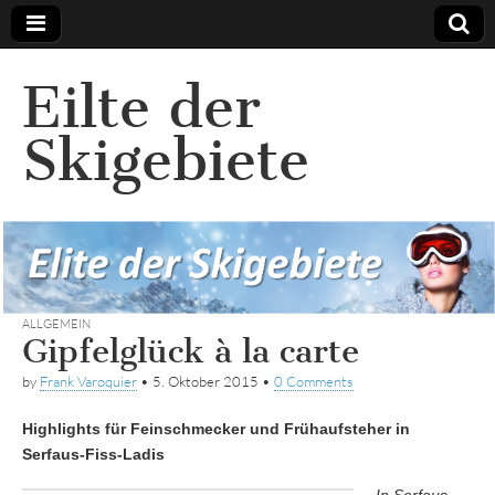
Eilte der
Skigebiete
ALLGEMEIN
Gipfelglück à la carte
by
Frank Varoquier
•
5. Oktober 2015
•
0 Comments
Highlights für Feinschmecker und Frühaufsteher in
Serfaus-Fiss-Ladis
In Serfaus-