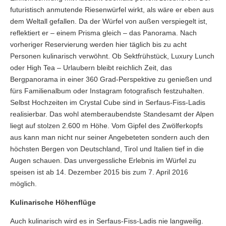
futuristisch anmutende Riesenwürfel wirkt, als wäre er eben aus
dem Weltall gefallen. Da der Würfel von außen verspiegelt ist,
reflektiert er – einem Prisma gleich – das Panorama. Nach
vorheriger Reservierung werden hier täglich bis zu acht
Personen kulinarisch verwöhnt. Ob Sektfrühstück, Luxury Lunch
oder High Tea – Urlaubern bleibt reichlich Zeit, das
Bergpanorama in einer 360 Grad-Perspektive zu genießen und
fürs Familienalbum oder Instagram fotografisch festzuhalten.
Selbst Hochzeiten im Crystal Cube sind in Serfaus-Fiss-Ladis
realisierbar. Das wohl atemberaubendste Standesamt der Alpen
liegt auf stolzen 2.600 m Höhe. Vom Gipfel des Zwölferkopfs
aus kann man nicht nur seiner Angebeteten sondern auch den
höchsten Bergen von Deutschland, Tirol und Italien tief in die
Augen schauen. Das unvergessliche Erlebnis im Würfel zu
speisen ist ab 14. Dezember 2015 bis zum 7. April 2016
möglich.
Kulinarische Höhenflüge
Auch kulinarisch wird es in Serfaus-Fiss-Ladis nie langweilig.