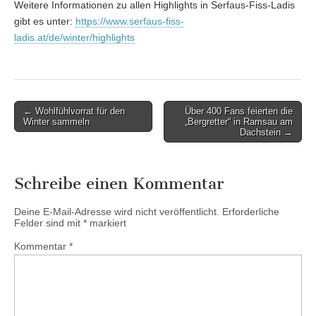
Weitere Informationen zu allen Highlights in Serfaus-Fiss-Ladis
gibt es unter:
https://www.serfaus-fiss-
ladis.at/de/winter/highlights
Post
← Wohlfühlvorrat für den
Über 400 Fans feierten die
Winter sammeln
„Bergretter“ in Ramsau am
navigation
Dachstein →
Schreibe einen Kommentar
Deine E-Mail-Adresse wird nicht veröffentlicht.
Erforderliche
Felder sind mit
*
markiert
Kommentar
*