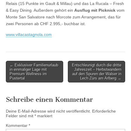
Relais (15 Punkte im Gault & Millau) und das La Rucala – Fresh
& Easy Dining. Außerdem gehört ein
Ausflug mit Picknick
vom
Monte San Salvatore nach Morcote zum Arrangement, das für
zwei Personen ab CHF 2.995,- buchbar ist.
www.villacastagnola.com
Post
← Exklusiver Familienurlaub
Entschleunigt durch die dritte
in einmaliger Lage mit
Jahreszeit – Herbstwandern
navigation
Premium Wellness im
auf den Spuren der Walser in
Pustertal
Lech Zürs am Arlberg →
Schreibe einen Kommentar
Deine E-Mail-Adresse wird nicht veröffentlicht.
Erforderliche
Felder sind mit
*
markiert
Kommentar
*