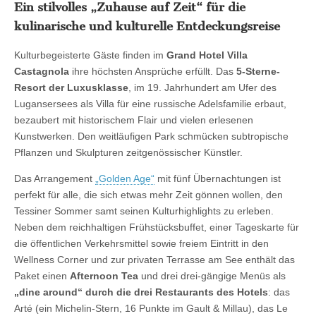
Ein stilvolles „Zuhause auf Zeit“ für die
kulinarische und kulturelle Entdeckungsreise
Kulturbegeisterte Gäste finden im
Grand Hotel Villa
Castagnola
ihre höchsten Ansprüche erfüllt. Das
5-Sterne-
Resort der Luxusklasse
, im 19. Jahrhundert am Ufer des
Lugansersees als Villa für eine russische Adelsfamilie erbaut,
bezaubert mit historischem Flair und vielen erlesenen
Kunstwerken. Den weitläufigen Park schmücken subtropische
Pflanzen und Skulpturen zeitgenössischer Künstler.
Das Arrangement
„Golden Age“
mit fünf Übernachtungen ist
perfekt für alle, die sich etwas mehr Zeit gönnen wollen, den
Tessiner Sommer samt seinen Kulturhighlights zu erleben.
Neben dem reichhaltigen Frühstücksbuffet, einer Tageskarte für
die öffentlichen Verkehrsmittel sowie freiem Eintritt in den
Wellness Corner und zur privaten Terrasse am See enthält das
Paket einen
Afternoon Tea
und drei drei-gängige Menüs als
„dine around“ durch die drei Restaurants des Hotels
: das
Arté (ein Michelin-Stern, 16 Punkte im Gault & Millau), das Le