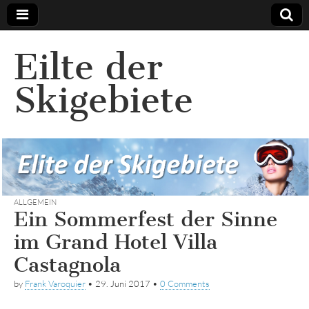
Eilte der
Skigebiete
ALLGEMEIN
Ein Sommerfest der Sinne
im Grand Hotel Villa
Castagnola
by
Frank Varoquier
•
29. Juni 2017
•
0 Comments