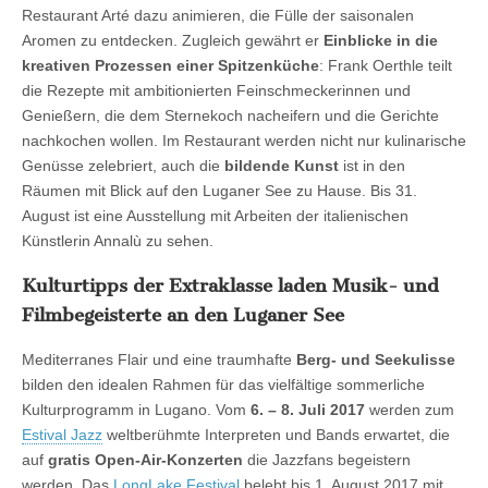
Restaurant Arté dazu animieren, die Fülle der saisonalen
Aromen zu entdecken. Zugleich gewährt er
Einblicke in die
kreativen Prozessen einer Spitzenküche
: Frank Oerthle teilt
die Rezepte mit ambitionierten Feinschmeckerinnen und
Genießern, die dem Sternekoch nacheifern und die Gerichte
nachkochen wollen. Im Restaurant werden nicht nur kulinarische
Genüsse zelebriert, auch die
bildende Kunst
ist in den
Räumen mit Blick auf den Luganer See zu Hause. Bis 31.
August ist eine Ausstellung mit Arbeiten der italienischen
Künstlerin Annalù zu sehen.
Kulturtipps der Extraklasse laden Musik- und
Filmbegeisterte an den Luganer See
Mediterranes Flair und eine traumhafte
Berg- und Seekulisse
bilden den idealen Rahmen für das vielfältige sommerliche
Kulturprogramm in Lugano. Vom
6. – 8. Juli 2017
werden zum
Estival Jazz
weltberühmte Interpreten und Bands erwartet, die
auf
gratis Open-Air-Konzerten
die Jazzfans begeistern
werden. Das
LongLake Festival
belebt bis 1. August 2017 mit