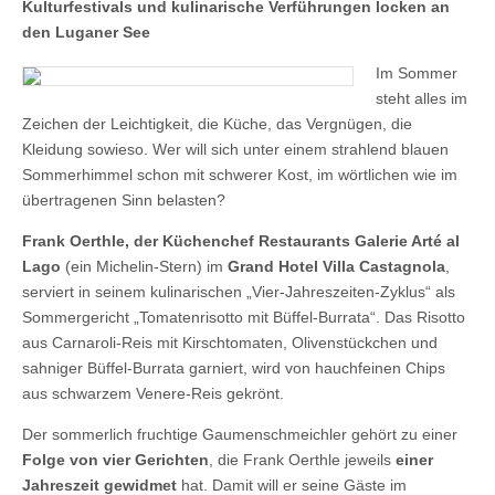
Kulturfestivals und kulinarische Verführungen locken an
den Luganer See
Im Sommer
steht alles im
Zeichen der Leichtigkeit, die Küche, das Vergnügen, die
Kleidung sowieso. Wer will sich unter einem strahlend blauen
Sommerhimmel schon mit schwerer Kost, im wörtlichen wie im
übertragenen Sinn belasten?
Frank Oerthle, der Küchenchef Restaurants Galerie Arté al
Lago
(ein Michelin-Stern) im
Grand Hotel Villa Castagnola
,
serviert in seinem kulinarischen „Vier-Jahreszeiten-Zyklus“ als
Sommergericht „Tomatenrisotto mit Büffel-Burrata“. Das Risotto
aus Carnaroli-Reis mit Kirschtomaten, Olivenstückchen und
sahniger Büffel-Burrata garniert, wird von hauchfeinen Chips
aus schwarzem Venere-Reis gekrönt.
Der sommerlich fruchtige Gaumenschmeichler gehört zu einer
Folge von vier Gerichten
, die Frank Oerthle jeweils
einer
Jahreszeit gewidmet
hat. Damit will er seine Gäste im