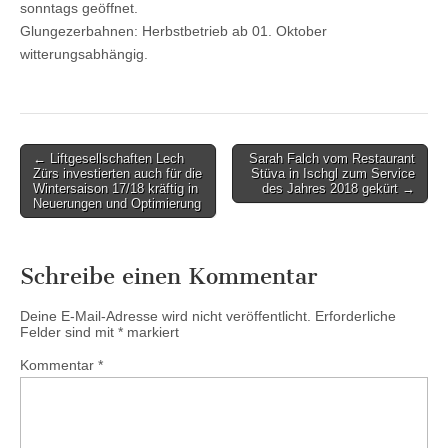
sonntags geöffnet.
Glungezerbahnen: Herbstbetrieb ab 01. Oktober
witterungsabhängig.
Post
← Liftgesellschaften Lech
Sarah Falch vom Restaurant
Zürs investierten auch für die
Stüva in Ischgl zum Service
navigation
Wintersaison 17/18 kräftig in
des Jahres 2018 gekürt →
Neuerungen und Optimierung
Schreibe einen Kommentar
Deine E-Mail-Adresse wird nicht veröffentlicht.
Erforderliche
Felder sind mit
*
markiert
Kommentar
*