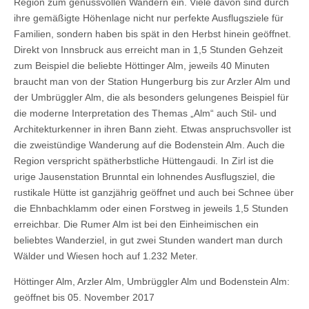
Region zum genussvollen Wandern ein. Viele davon sind durch
ihre gemäßigte Höhenlage nicht nur perfekte Ausflugsziele für
Familien, sondern haben bis spät in den Herbst hinein geöffnet.
Direkt von Innsbruck aus erreicht man in 1,5 Stunden Gehzeit
zum Beispiel die beliebte Höttinger Alm, jeweils 40 Minuten
braucht man von der Station Hungerburg bis zur Arzler Alm und
der Umbrüggler Alm, die als besonders gelungenes Beispiel für
die moderne Interpretation des Themas „Alm“ auch Stil- und
Architekturkenner in ihren Bann zieht. Etwas anspruchsvoller ist
die zweistündige Wanderung auf die Bodenstein Alm. Auch die
Region verspricht spätherbstliche Hüttengaudi. In Zirl ist die
urige Jausenstation Brunntal ein lohnendes Ausflugsziel, die
rustikale Hütte ist ganzjährig geöffnet und auch bei Schnee über
die Ehnbachklamm oder einen Forstweg in jeweils 1,5 Stunden
erreichbar. Die Rumer Alm ist bei den Einheimischen ein
beliebtes Wanderziel, in gut zwei Stunden wandert man durch
Wälder und Wiesen hoch auf 1.232 Meter.
Höttinger Alm, Arzler Alm, Umbrüggler Alm und Bodenstein Alm:
geöffnet bis 05. November 2017