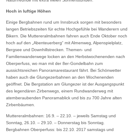
Naturfreunde mit extra vielen Sonnenstunden.
Hoch in luftige Höhen
Einige Bergbahnen rund um Innsbruck sorgen mit besonders
langen Betriebszeiten für echte Hochgefühle bei Wanderern und
Bikern. Die Muttereralmbahnen fahren auch Ende Oktober noch
hoch auf den „Abenteuerberg“ mit Almenweg, Alpenspielplatz,
Bergsee und Downhillstrecken. Themen- und
Familienwanderwege locken an den Herbstwochenenden nach
Oberperfuss, wo man mit der 8er-Gondelbahn zum
aussichtsreichen Panoramarestaurant fährt. Bei Schönwetter
haben auch die Glungezerbahnen an den Wochenenden
geöffnet. Die Bergstation am Glungezer ist der Ausgangspunkt
des legendären Zirbenwegs, einem Rundwanderweg mit
atemberaubenden Panoramablick und bis zu 700 Jahre alten
Zirbenbäumen.
Muttereralmbahnen:
16.9. – 22.10. – jeweils Samstag und
Sonntag
,
26.10. – 29.10. – Donnerstag bis Sonntag.
Bergbahnen Oberperfuss: bis 22.10. 2017
samstags und