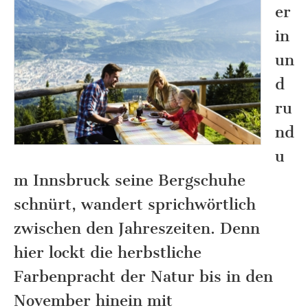
er
in
un
d
ru
nd
u
m Innsbruck seine Bergschuhe
schnürt, wandert sprichwörtlich
zwischen den Jahreszeiten. Denn
hier lockt die herbstliche
Farbenpracht der Natur bis in den
November hinein mit