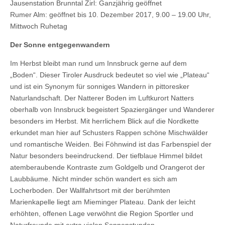
Jausenstation Brunntal Zirl: Ganzjährig geöffnet
Rumer Alm: geöffnet bis 10. Dezember 2017, 9.00 – 19.00 Uhr,
Mittwoch Ruhetag
Der Sonne entgegenwandern
Im Herbst bleibt man rund um Innsbruck gerne auf dem
„Boden“. Dieser Tiroler Ausdruck bedeutet so viel wie „Plateau“
und ist ein Synonym für sonniges Wandern in pittoresker
Naturlandschaft. Der Natterer Boden im Luftkurort Natters
oberhalb von Innsbruck begeistert Spaziergänger und Wanderer
besonders im Herbst. Mit herrlichem Blick auf die Nordkette
erkundet man hier auf Schusters Rappen schöne Mischwälder
und romantische Weiden. Bei Föhnwind ist das Farbenspiel der
Natur besonders beeindruckend. Der tiefblaue Himmel bildet
atemberaubende Kontraste zum Goldgelb und Orangerot der
Laubbäume. Nicht minder schön wandert es sich am
Locherboden. Der Wallfahrtsort mit der berühmten
Marienkapelle liegt am Mieminger Plateau. Dank der leicht
erhöhten, offenen Lage verwöhnt die Region Sportler und