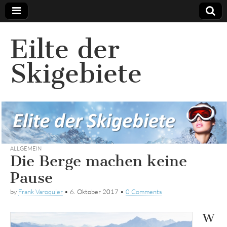
Eilte der
Skigebiete
ALLGEMEIN
Die Berge machen keine
Pause
by
Frank Varoquier
•
6. Oktober 2017
•
0 Comments
W